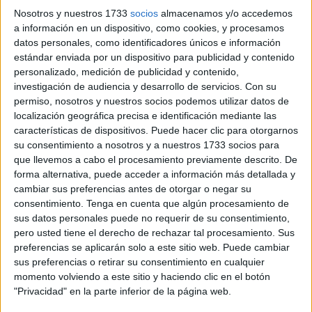
Nosotros y nuestros 1733
socios
almacenamos y/o accedemos
La administración pública ha informado sobre los días
a información en un dispositivo, como cookies, y procesamos
señalados para que los
contribuyentes que tienen que
datos personales, como identificadores únicos e información
presentar su declaración de impuestos
del pasado año
estándar enviada por un dispositivo para publicidad y contenido
2025.
personalizado, medición de publicidad y contenido,
investigación de audiencia y desarrollo de servicios.
Con su
En este sentido, hay que comentar que aunque la
permiso, nosotros y nuestros socios podemos utilizar datos de
localización geográfica precisa e identificación mediante las
Campaña de la Declaraci
ón
de la Renta
de 2025-2026
características de dispositivos. Puede hacer clic para otorgarnos
comenzó el 8 de abril
, su finalización será en la jornada
su consentimiento a nosotros y a nuestros 1733 socios para
del
30 de junio de 2026.
que llevemos a cabo el procesamiento previamente descrito. De
forma alternativa, puede acceder a información más detallada y
Fechas clave
cambiar sus preferencias antes de otorgar o negar su
consentimiento.
Tenga en cuenta que algún procesamiento de
sus datos personales puede no requerir de su consentimiento,
Desde
el 6 de mayo
, también hasta el 30 de junio, se
pero usted tiene el derecho de rechazar tal procesamiento. Sus
podrá presentar
a través del teléfono
(solicitud de cita
preferencias se aplicarán solo a este sitio web. Puede cambiar
desde el 29 de abril hasta el 29 de junio).
sus preferencias o retirar su consentimiento en cualquier
momento volviendo a este sitio y haciendo clic en el botón
Para concertarla debes entrar en la Sede Electrónica de la
"Privacidad" en la parte inferior de la página web.
Agencia Tributaria, o bien, llamando a los siguientes