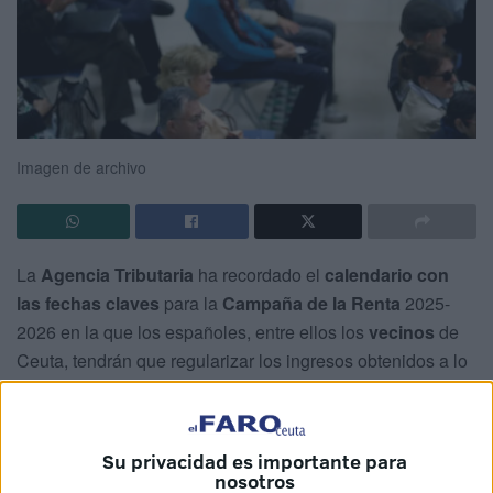
Imagen de archivo
La
Agencia Tributaria
ha recordado el
calendario con
las fechas claves
para la
Campaña de la Renta
2025-
2026 en la que los españoles, entre ellos los
vecinos
de
Ceuta, tendrán que regularizar los ingresos obtenidos a lo
largo del año 2025, a través de los canales habilitados por
la Agencia Tributaria: internet, teléfono y atención
presencial en oficinas para responder así al Impuesto
Su privacidad es importante para
sobre la Renta de las Personas Físicas (
IRPF
).
nosotros