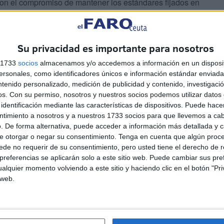
on el compromiso de mantener los estándares fijados en
ar atención a otros aspectos que necesiten atención y
ontribuyendo al reconocimiento de Ceuta como un destino
Su privacidad es importante para nosotros
s 1733
socios
almacenamos y/o accedemos a información en un disposit
sonales, como identificadores únicos e información estándar enviada 
ntenido personalizado, medición de publicidad y contenido, investigaci
os.
Con su permiso, nosotros y nuestros socios podemos utilizar datos 
identificación mediante las características de dispositivos. Puede hacer
ntimiento a nosotros y a nuestros 1733 socios para que llevemos a ca
. De forma alternativa, puede acceder a información más detallada y 
e otorgar o negar su consentimiento.
Tenga en cuenta que algún proc
de no requerir de su consentimiento, pero usted tiene el derecho de r
referencias se aplicarán solo a este sitio web. Puede cambiar sus pref
alquier momento volviendo a este sitio y haciendo clic en el botón "Pri
UGT se suma a la
 web.
concentración de las cuatro
culturas: "Ceuta necesita
unidad, respuestas y más
recursos"