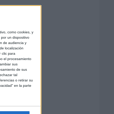
ivo, como cookies, y
por un dispositivo
ón de audiencia y
de localización
 clic para
bo el procesamiento
cambiar sus
esamiento de sus
echazar tal
erencias o retirar su
vacidad" en la parte