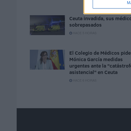
M
Ceuta invadida, sus médic
sobrepasados
HACE 5 HORAS
El Colegio de Médicos pide
Mónica García medidas
urgentes ante la "catástrof
asistencial" en Ceuta
HACE 6 HORAS