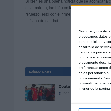
Si bien es una buena noticia que se acompaña c
esta materia, también es la oportunidad de prest
refuerzo, esto con el firme objetivo de seguir c
turístico de calidad.
Nosotros y nuestro
procesamos datos per
para publicidad y co
desarrollo de servici
geográfica precisa e 
otorgarnos su conse
previamente descrito
preferencias antes d
Related
Posts
datos personales pue
procesamiento. Sus p
consentimiento en cu
Ceuta es mucha Ceuta
inferior de la página
HACE 4 HORAS