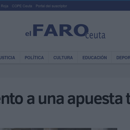
 Roja
COPE Ceuta
Portal del suscriptor
USTICIA
POLÍTICA
CULTURA
EDUCACIÓN
DEPO
nto a una apuesta t