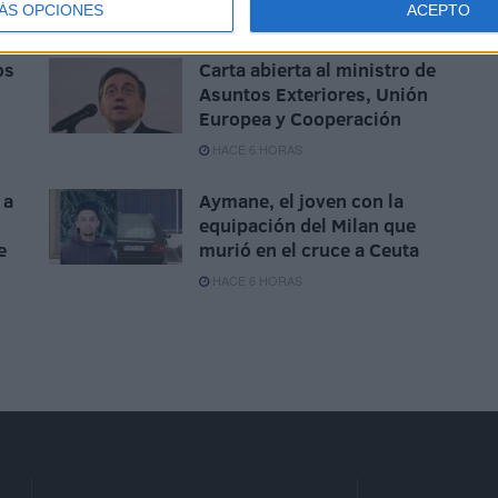
ÁS OPCIONES
ACEPTO
HACE 5 HORAS
os
Carta abierta al ministro de
Asuntos Exteriores, Unión
Europea y Cooperación
HACE 6 HORAS
 a
Aymane, el joven con la
equipación del Milan que
e
murió en el cruce a Ceuta
HACE 6 HORAS