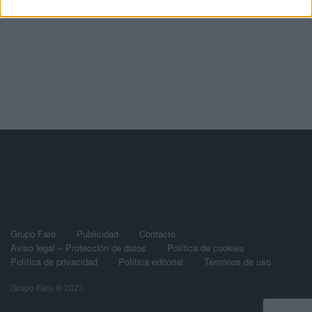
Grupo Faro
Publicidad
Contacto
Aviso legal – Protección de datos
Política de cookies
Política de privacidad
Política editorial
Términos de uso
Grupo Faro © 2023