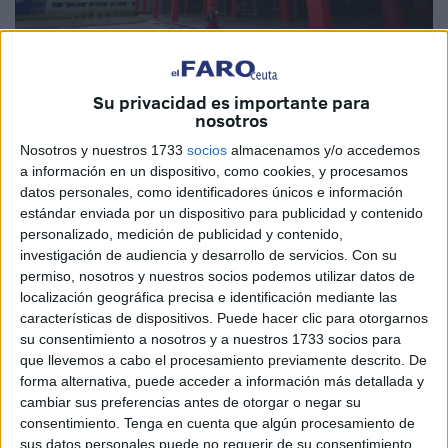
Su privacidad es importante para
Imagen de archivo
nosotros
Nosotros y nuestros 1733
socios
almacenamos y/o accedemos
a información en un dispositivo, como cookies, y procesamos
datos personales, como identificadores únicos e información
Hospital Universitario de Ceuta
estándar enviada por un dispositivo para publicidad y contenido
personalizado, medición de publicidad y contenido,
Yo, Ramón Medinilla Bueno, me dirijo a ustedes para
investigación de audiencia y desarrollo de servicios.
Con su
permiso, nosotros y nuestros socios podemos utilizar datos de
presentar una reclamación formal por la atención recibida
localización geográfica precisa e identificación mediante las
en el Servicio de urgencias del día 19-10-2025 a las 00:30
características de dispositivos. Puede hacer clic para otorgarnos
horas en relación con el caso de Maricarmen Bueno
su consentimiento a nosotros y a nuestros 1733 socios para
Rubio, quien ingresó tras sufrir una caída con golpe en la
que llevemos a cabo el procesamiento previamente descrito. De
forma alternativa, puede acceder a información más detallada y
cabeza y en el rostro.
cambiar sus preferencias antes de otorgar o negar su
consentimiento.
Tenga en cuenta que algún procesamiento de
El paciente estaba en tratamiento con Sintrom, lo que
sus datos personales puede no requerir de su consentimiento,