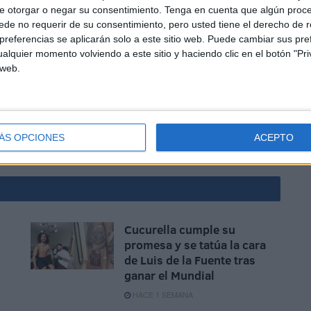
empo’ se pusieron a la venta por un precio de entre 4 y 6
e otorgar o negar su consentimiento.
Tenga en cuenta que algún proc
de no requerir de su consentimiento, pero usted tiene el derecho de r
referencias se aplicarán solo a este sitio web. Puede cambiar sus pref
alquier momento volviendo a este sitio y haciendo clic en el botón "Pri
 web.
ÁS OPCIONES
ACEPTO
n
Cucurella cumple su
promesa y se tatúa la cara
de Luis de la Fuente tras
ganar el Mundial
HACE 1 SEMANA