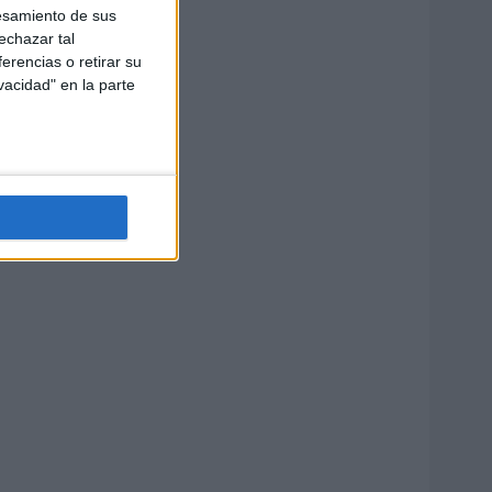
esamiento de sus
echazar tal
erencias o retirar su
vacidad" en la parte