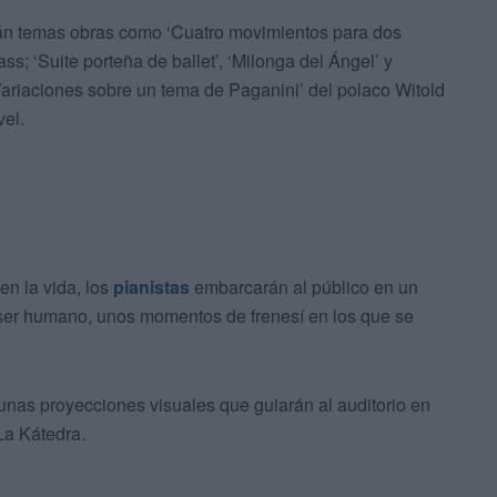
rán temas obras como ‘Cuatro movimientos para dos
s; ‘Suite porteña de ballet’, ‘Milonga del Ángel’ y
‘Variaciones sobre un tema de Paganini’ del polaco Witold
vel.
en la vida, los
pianistas
embarcarán al público en un
el ser humano, unos momentos de frenesí en los que se
unas proyecciones visuales que guiarán al auditorio en
La Kátedra.