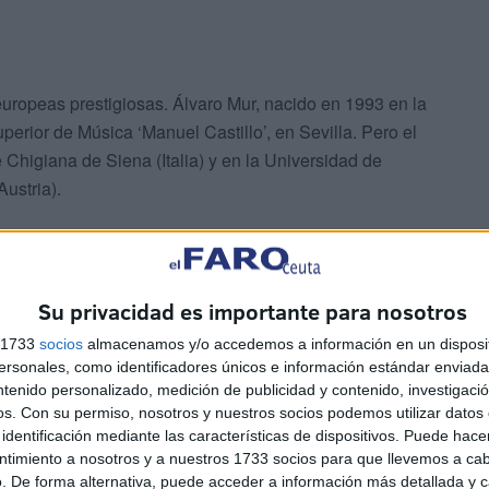
uropeas prestigiosas. Álvaro Mur, nacido en 1993 en la
erior de Música ‘Manuel Castillo’, en Sevilla. Pero el
Chigiana de Siena (Italia) y en la Universidad de
ustria).
Su privacidad es importante para nosotros
s 1733
socios
almacenamos y/o accedemos a información en un disposit
ó por la Royal Academy of Music (Inglaterra), donde
sonales, como identificadores únicos e información estándar enviada 
 máster en el Conservatorio Liceu de Barcelona con
ntenido personalizado, medición de publicidad y contenido, investigaci
o con Fabio Bidini en la Universidad de Música y Danza
os.
Con su permiso, nosotros y nuestros socios podemos utilizar datos 
identificación mediante las características de dispositivos. Puede hacer
ntimiento a nosotros y a nuestros 1733 socios para que llevemos a ca
. De forma alternativa, puede acceder a información más detallada y 