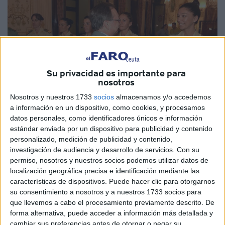
Su privacidad es importante para
nosotros
Nosotros y nuestros 1733
socios
almacenamos y/o accedemos
a información en un dispositivo, como cookies, y procesamos
datos personales, como identificadores únicos e información
estándar enviada por un dispositivo para publicidad y contenido
personalizado, medición de publicidad y contenido,
El presidente de la Ciudad, Juan Vivas, ha recibido en el
investigación de audiencia y desarrollo de servicios.
Con su
Salón del Trono del Palacio de la Asamblea a los
permiso, nosotros y nuestros socios podemos utilizar datos de
integrantes de los equipos de Ceuta del Tercio Duque de
localización geográfica precisa e identificación mediante las
Alba de la Legión y de la Comandancia General que han
características de dispositivos. Puede hacer clic para otorgarnos
su consentimiento a nosotros y a nuestros 1733 socios para
obtenido el primer y segundo puesto en la XXII edición de
que llevemos a cabo el procesamiento previamente descrito. De
los 101 kilómetros de Ronda.
forma alternativa, puede acceder a información más detallada y
cambiar sus preferencias antes de otorgar o negar su