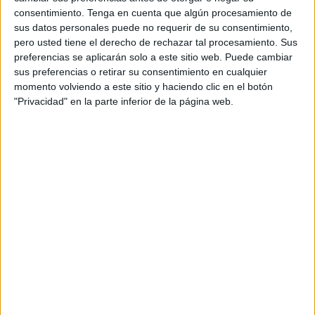
Su actuación fue brillante, durante la prueba disputada el
consentimiento.
Tenga en cuenta que algún procesamiento de
pasado 11 de mayo. El masculino obtuvo el primer puesto
sus datos personales puede no requerir de su consentimiento,
en categoría absoluta y militar por equipos con un tiempo
pero usted tiene el derecho de rechazar tal procesamiento. Sus
preferencias se aplicarán solo a este sitio web. Puede cambiar
de 12 horas, 29 minutos y 56 segundos, mientras que el
sus preferencias o retirar su consentimiento en cualquier
femenino consiguió el segundo por equipos, con un tiempo
momento volviendo a este sitio y haciendo clic en el botón
de 15 horas, 45 minutos y 24 segundos. Ese equipo está
"Privacidad" en la parte inferior de la página web.
formado por personal de distintas unidades.
Related
Posts
Las playas de Ceuta refuerzan la limpieza
ante la acumulación de residuos por los
asentamientos
HACE 21 MINUTOS
Crisis en Ceuta, habla el delegado del
Gobierno: "Estamos lejos de la
normalidad"