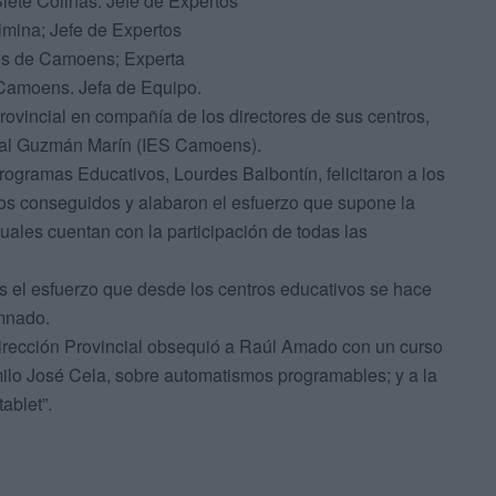
ete Colinas. Jefe de Expertos
lmina; Jefe de Expertos
uis de Camoens; Experta
 Camoens. Jefa de Equipo.
ovincial en compañía de los directores de sus centros,
óbal Guzmán Marín (IES Camoens).
Programas Educativos, Lourdes Balbontín, felicitaron a los
ios conseguidos y alabaron el esfuerzo que supone la
cuales cuentan con la participación de todas las
s el esfuerzo que desde los centros educativos se hace
umnado.
Dirección Provincial obsequió a Raúl Amado con un curso
ilo José Cela, sobre automatismos programables; y a la
ablet”.