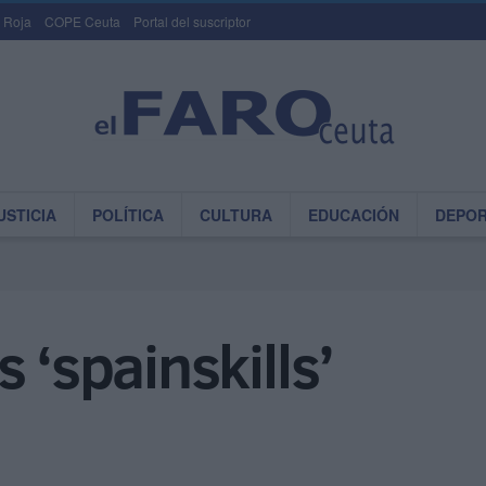
 Roja
COPE Ceuta
Portal del suscriptor
USTICIA
POLÍTICA
CULTURA
EDUCACIÓN
DEPO
 ‘spainskills’