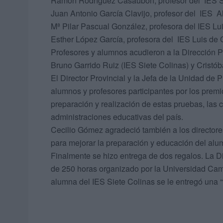
Ramón Rodríguez Casaubón, profesor del IES Si
Juan Antonio García Clavijo, profesor del IES A
Mª Pilar Pascual González, profesora del IES L
Esther López García, profesora del IES Luis de
Profesores y alumnos acudieron a la Dirección Pr
Bruno Garrido Ruiz (IES Siete Colinas) y Crist
El Director Provincial y la Jefa de la Unidad de 
alumnos y profesores participantes por los prem
preparación y realización de estas pruebas, las 
administraciones educativas del país.
Cecilio Gómez agradeció también a los directore
para mejorar la preparación y educación del al
Finalmente se hizo entrega de dos regalos. La 
de 250 horas organizado por la Universidad Cam
alumna del IES Siete Colinas se le entregó una “t