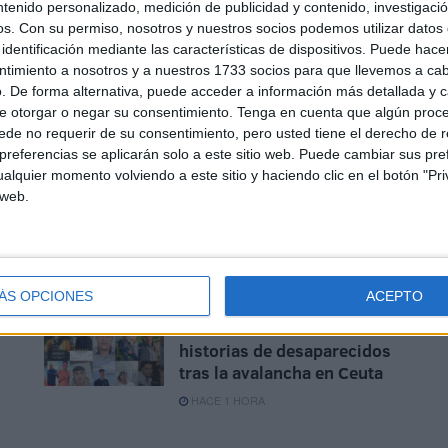
ntenido personalizado, medición de publicidad y contenido, investigaci
os.
Con su permiso, nosotros y nuestros socios podemos utilizar datos 
al
El Ingreso Mínimo Vital llega
identificación mediante las características de dispositivos. Puede hacer
ir
a 3.221 hogares y 13.005
ntimiento a nosotros y a nuestros 1733 socios para que llevemos a ca
a
personas en Ceuta en julio
. De forma alternativa, puede acceder a información más detallada y 
e otorgar o negar su consentimiento.
Tenga en cuenta que algún proc
HACE 18 MINUTOS
de no requerir de su consentimiento, pero usted tiene el derecho de r
referencias se aplicarán solo a este sitio web. Puede cambiar sus pref
alquier momento volviendo a este sitio y haciendo clic en el botón "Pri
l
Entre la rutina y el miedo:
 web.
i
así viven los ceutíes una
semana después de la crisis
HACE 52 MINUTOS
ÁS OPCIONES
ACEPTO
La lista crece: 11 nuevas
historias de desaparecidos
tras la avalancha en Ceuta
HACE 1 HORA