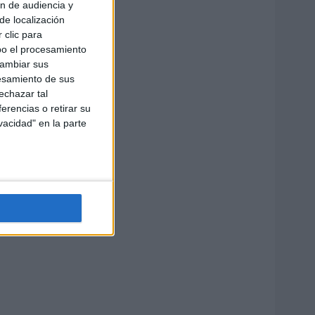
ón de audiencia y
de localización
 clic para
bo el procesamiento
cambiar sus
esamiento de sus
echazar tal
erencias o retirar su
vacidad" en la parte