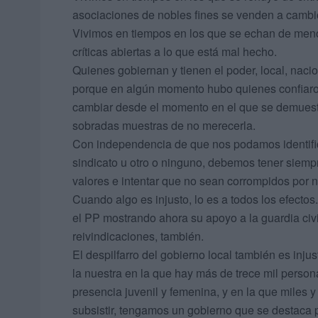
asociaciones de nobles fines se venden a cambi
Vivimos en tiempos en los que se echan de menos
críticas abiertas a lo que está mal hecho.
Quienes gobiernan y tienen el poder, local, nacion
porque en algún momento hubo quienes confiaron 
cambiar desde el momento en el que se demuestr
sobradas muestras de no merecerla.
Con independencia de que nos podamos identifica
sindicato u otro o ninguno, debemos tener siemp
valores e intentar que no sean corrompidos por n
Cuando algo es injusto, lo es a todos los efect
el PP mostrando ahora su apoyo a la guardia civi
reivindicaciones, también.
El despilfarro del gobierno local también es inj
la nuestra en la que hay más de trece mil person
presencia juvenil y femenina, y en la que miles y
subsistir, tengamos un gobierno que se destaca 