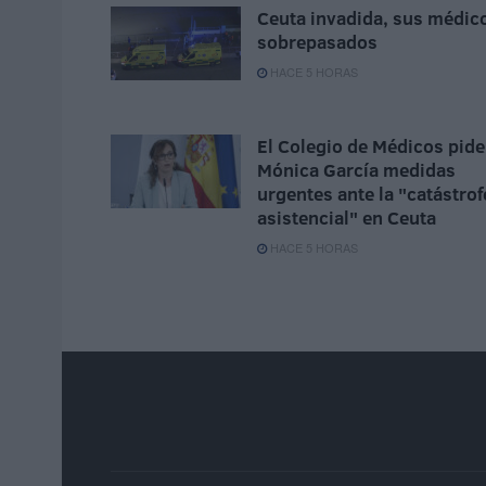
Ceuta invadida, sus médic
sobrepasados
HACE 5 HORAS
El Colegio de Médicos pide
Mónica García medidas
urgentes ante la "catástrof
asistencial" en Ceuta
HACE 5 HORAS