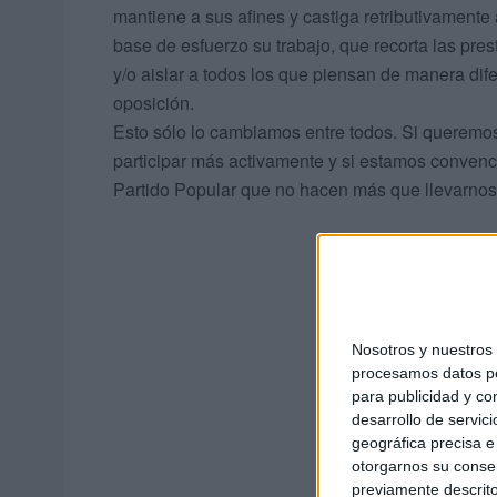
mantiene a sus afines y castiga retributivamente
base de esfuerzo su trabajo, que recorta las prest
y/o aislar a todos los que piensan de manera dife
oposición.
Esto sólo lo cambiamos entre todos. Si queremo
participar más activamente y si estamos convenci
Partido Popular que no hacen más que llevarnos
Nosotros y nuestro
procesamos datos per
para publicidad y co
desarrollo de servici
geográfica precisa e 
otorgarnos su conse
previamente descrito