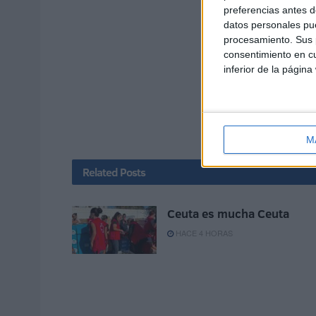
preferencias antes d
datos personales pue
procesamiento. Sus p
consentimiento en cu
inferior de la página
M
Related
Posts
Ceuta es mucha Ceuta
HACE 4 HORAS