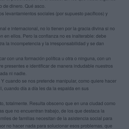
o de dinero. Qué asco.
 levantamientos sociales (por supuesto pacíficos) y
al e internacional, no lo tienen por la gracia divina si no
en ellos. Pero la confianza no es inalterable: debe
a la incompetencia y la irresponsabilidad y se dan
r con una formación política u otra o ninguna, con un
re presentes e identificar de manera indudable nuestros
ada ni nadie.
os. Y cuando se nos pretende manipular, como quiere hacer
l, cuando día a día les da la espalda en sus
usto, totalmente. Resulta obsceno que en una ciudad como
as que no encuentran trabajo, de los que destaca la
 miles de familias necesitan de la asistencia social para
por no hacer nada para solucionar esos problemas, que