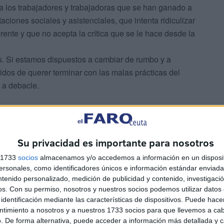
 a los trabajadores y trabajadoras que se han ganado a
aciones sociales y asistenciales, que intenta ridiculizar
rente y que no acepta la crítica que se le hace desde la
s. Si estamos dispuestos a cambiar de rumbo y a
dos de querer terminar con las malas prácticas del
 a debacle.
Su privacidad es importante para nosotros
s 1733
socios
almacenamos y/o accedemos a información en un disposit
sonales, como identificadores únicos e información estándar enviada 
ntenido personalizado, medición de publicidad y contenido, investigaci
os.
Con su permiso, nosotros y nuestros socios podemos utilizar datos 
identificación mediante las características de dispositivos. Puede hacer
ntimiento a nosotros y a nuestros 1733 socios para que llevemos a ca
. De forma alternativa, puede acceder a información más detallada y 