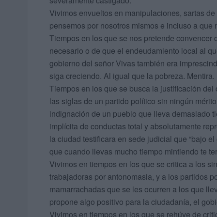
severamente castigado.
Vivimos envueltos en manipulaciones, sartas de m
pensemos por nosotros mismos e incluso a que 
Tiempos en los que se nos pretende convencer d
necesario o de que el endeudamiento local al qu
gobierno del señor Vivas también era imprescind
siga creciendo. Al igual que la pobreza. Mentira.
Tiempos en los que se busca la justificación del d
las siglas de un partido político sin ningún mérit
indignación de un pueblo que lleva demasiado ti
implícita de conductas total y absolutamente repr
la ciudad testificara en sede judicial que “bajo
que cuando llevas mucho tiempo mintiendo te ter
Vivimos en tiempos en los que se critica a los si
trabajadoras por antonomasia, y a los partidos p
mamarrachadas que se les ocurren a los que llev
propone algo positivo para la ciudadanía, el gob
Vivimos en tiempos en los que se rehúye de crit