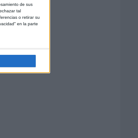
esamiento de sus
echazar tal
erencias o retirar su
vacidad" en la parte