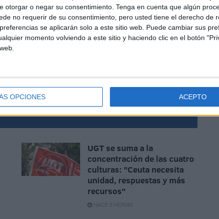
e otorgar o negar su consentimiento.
Tenga en cuenta que algún proc
de no requerir de su consentimiento, pero usted tiene el derecho de r
referencias se aplicarán solo a este sitio web. Puede cambiar sus pref
alquier momento volviendo a este sitio y haciendo clic en el botón "Pri
 web.
ÁS OPCIONES
ACEPTO
UGT se suma a la
concentración de las cuatro
culturas: "Ceuta necesita
unidad, respuestas y más
recursos"
HACE 5 HORAS