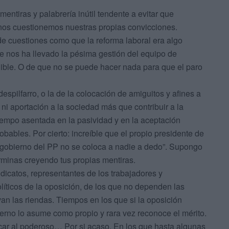
entiras y palabrería inútil tendente a evitar que
nos cuestionemos nuestras propias convicciones.
e cuestiones como que la reforma laboral era algo
e nos ha llevado la pésima gestión del equipo de
ible. O de que no se puede hacer nada para que el paro
espilfarro, o la de la colocación de amiguitos y afines a
o ni aportación a la sociedad más que contribuir a la
empo asentada en la pasividad y en la aceptación
obables. Por cierto: increíble que el propio presidente de
 el gobierno del PP no se coloca a nadie a dedo”. Supongo
minas creyendo tus propias mentiras.
ndicatos, representantes de los trabajadores y
olíticos de la oposición, de los que no dependen las
an las riendas. Tiempos en los que si la oposición
ierno lo asume como propio y rara vez reconoce el mérito.
icar al poderoso… Por si acaso. En los que hasta algunas