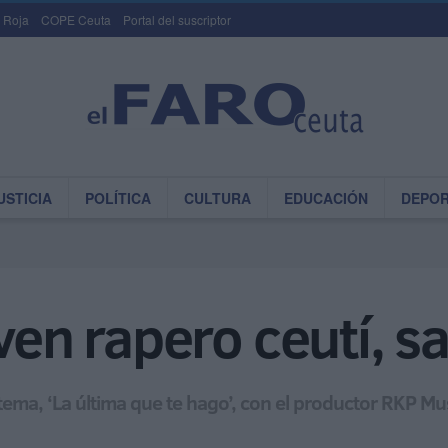
 Roja
COPE Ceuta
Portal del suscriptor
USTICIA
POLÍTICA
CULTURA
EDUCACIÓN
DEPO
ven rapero ceutí, s
tema, ‘La última que te hago’, con el productor RKP Mu