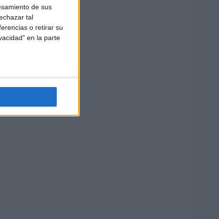
esamiento de sus
echazar tal
erencias o retirar su
vacidad" en la parte