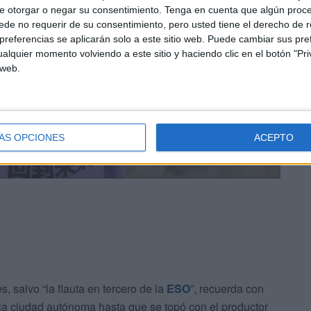
e otorgar o negar su consentimiento.
Tenga en cuenta que algún proc
de no requerir de su consentimiento, pero usted tiene el derecho de r
referencias se aplicarán solo a este sitio web. Puede cambiar sus pref
alquier momento volviendo a este sitio y haciendo clic en el botón "Pri
 web.
ÁS OPCIONES
ACEPTO
, salvo “la flauta en tercero de la
ESO
”, recuerda con
 la ciudad autónoma hasta que se topó con el productor