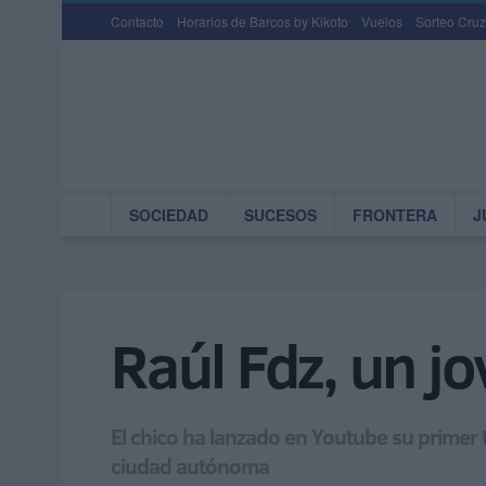
Contacto
Horarios de Barcos by Kikoto
Vuelos
Sorteo Cruz
SOCIEDAD
SUCESOS
FRONTERA
J
Raúl Fdz, un jo
El chico ha lanzado en Youtube su primer 
ciudad autónoma