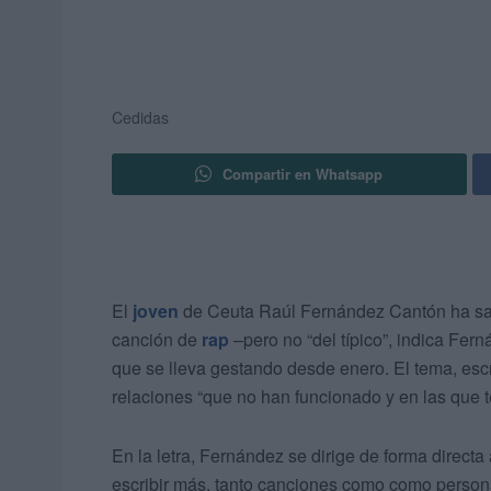
Cedidas
Compartir en Whatsapp
El
joven
de Ceuta Raúl Fernández Cantón ha saca
canción de
rap
–pero no “del típico”, indica Fern
que se lleva gestando desde enero. El tema, escri
relaciones “que no han funcionado y en las que 
En la letra, Fernández se dirige de forma directa
escribir más, tanto canciones como como persona