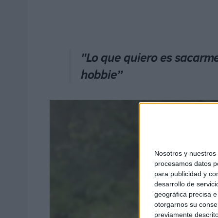
"Lo que quiero es sacarme
hobbie”
Nosotros y nuestro
procesamos datos per
para publicidad y co
desarrollo de servici
geográfica precisa e 
otorgarnos su conse
previamente descrito