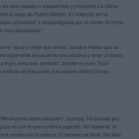
y en esta ocasión a masterizado y producido La última
rrió a cargo de Rubén Beltrán. El videoclip se ha
iado conocidos” y desperdigados por el monte. El chico
an muy rebuscados”.
e ve “igual o mejor que ahora”, aunque matiza que se
incipalmente es sacarme mis estudios y tener un futuro,
sa fluye, entonces, perfecto”, admite el joven. Raúl
 Instituto de Educación Secundaria Siete Colinas.
l. “Me encanta desde pequeño”, subraya. Ha pasado por
uipo es con el que continúa jugando. No obstante, el
a le rondan por la cabeza. El próximo se titula ‘Ser feliz’