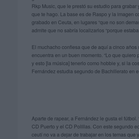
Rkp Music, que le prestó su estudio para grabar 
que te hago. La base es de Raspo y la imagen co
grabado en Ceuta, en lugares “que no son demas
admite que no sabría localizarlos “porque estab
El muchacho confiesa que de aquí a cinco años s
encuentra en un buen momento. “Lo que quiero pr
y esto [la música] tenerlo como hobbie y, si la co
Fernández estudia segundo de Bachillerato en el
Aparte de rapear, a Fernández le gusta el fútbo
CD Puerto y el CD Polillas. Con este segundo eq
ceutí no va a dejar de trabajar en los temas que y