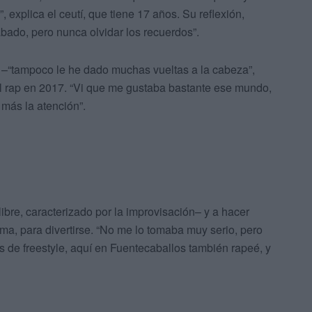
, explica el ceutí, que tiene 17 años. Su reflexión,
bado, pero nunca olvidar los recuerdos”.
z –“tampoco le he dado muchas vueltas a la cabeza”,
del rap en 2017. “Vi que me gustaba bastante ese mundo,
más la atención”.
ibre, caracterizado por la improvisación– y a hacer
a, para divertirse. “No me lo tomaba muy serio, pero
tos de freestyle, aquí en Fuentecaballos también rapeé, y