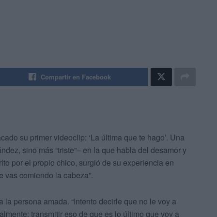
Compartir en Facebook
do su primer videoclip: ‘La última que te hago’. Una
ández, sino más “triste”– en la que habla del desamor y
to por el propio chico, surgió de su experiencia en
te vas comiendo la cabeza”.
 a la persona amada. “Intento decirle que no le voy a
lmente; transmitir eso de que es lo último que voy a