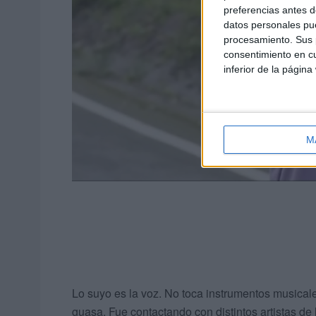
preferencias antes d
datos personales pue
procesamiento. Sus p
consentimiento en cu
inferior de la página
M
Lo suyo es la voz. No toca instrumentos musicales
guasa. Fue contactando con distintos artistas de