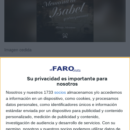
Imagen cedida
Su privacidad es importante para
Memoria de Isabel y otros poemas
nosotros
Nosotros y nuestros 1733
socios
almacenamos y/o accedemos
Ramón Murciano (Liminar de Jorge de Arco)
a información en un dispositivo, como cookies, y procesamos
datos personales, como identificadores únicos e información
Inca (Mallorca), 2024, Editorial Metamorfosis
estándar enviada por un dispositivo para publicidad y contenido
Como acertadamente recuerda Jorge de Arco en el
personalizado, medición de publicidad y contenido,
investigación de audiencia y desarrollo de servicios.
Con su
Liminar a esta obra, no tiene sentido establecer un tope de
permiso, nosotros y nuestros socios podemos utilizar datos de