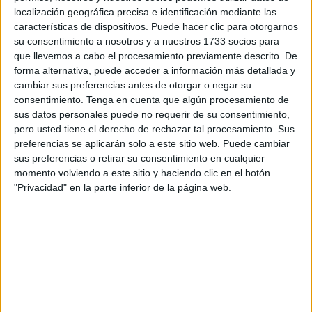
edad para adentrarse por los caminos de la creación
localización geográfica precisa e identificación mediante las
literaria: a modo de ejemplo, aduce el caso de numerosos
características de dispositivos. Puede hacer clic para otorgarnos
escritores que lo han hecho en su madurez o, incluso, ya
su consentimiento a nosotros y a nuestros 1733 socios para
que llevemos a cabo el procesamiento previamente descrito. De
en la senectud. Prueba de ello es Memoria de Isabel y
forma alternativa, puede acceder a información más detallada y
otros poemas, el primer poemario de Ramón Murciano
cambiar sus preferencias antes de otorgar o negar su
(Arcos de la Frontera -Cádiz-, 1934). No; no hay error en la
consentimiento.
Tenga en cuenta que algún procesamiento de
fecha de nacimiento: a sus noventa años, Ramón
sus datos personales puede no requerir de su consentimiento,
pero usted tiene el derecho de rechazar tal procesamiento. Sus
Murciano emprende una aventura poética, aunque la
preferencias se aplicarán solo a este sitio web. Puede cambiar
poesía -la literatura, en general- ha formado parte de su
sus preferencias o retirar su consentimiento en cualquier
trayectoria vital desde su infancia. Vivió muy de cerca la
momento volviendo a este sitio y haciendo clic en el botón
creación del grupo y de la revista Alcaraván (que dirigían
"Privacidad" en la parte inferior de la página web.
sus dos hermanos mayores) y, aunque ocasionalmente
publicó alguna composición en esta y en otras revistas, se
mantuvo a una prudente distancia del quehacer poético.
Más adelante probó otros derroteros creativos: en 2010
publicó en inglés una extensa novela, Tycon, que él mismo
tradujo al español con el título de Magnate.