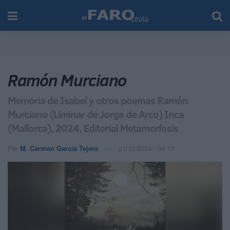
Ramón Murciano
Memoria de Isabel y otros poemas Ramón
Murciano (Liminar de Jorge de Arco) Inca
(Mallorca), 2024, Editorial Metamorfosis
Por
M. Carmen García Tejera
21/12/2024 - 04:10