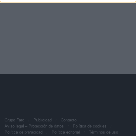
Grupo Faro
Publicidad
Contacto
Aviso legal – Protección de datos
Política de cookies
Política de privacidad
Política editorial
Términos de uso