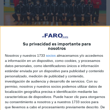
Su privacidad es importante para
Cedida
nosotros
Nosotros y nuestros 1733
socios
almacenamos y/o accedemos
a información en un dispositivo, como cookies, y procesamos
datos personales, como identificadores únicos e información
El equipo senior del Club
Balonmano
Ramón y Cajal
estándar enviada por un dispositivo para publicidad y contenido
perdió este sábado por la mínima, por un marcador de 19-
personalizado, medición de publicidad y contenido,
20 frente al Café Cartujano-Balonmano Jerez DFC en el
investigación de audiencia y desarrollo de servicios.
Con su
permiso, nosotros y nuestros socios podemos utilizar datos de
encuentro de la quinta jornada dentro de la Primera
localización geográfica precisa e identificación mediante las
División Andaluza disputado en el pabellón municipal de
características de dispositivos. Puede hacer clic para otorgarnos
La Libertad, en Ceuta.
su consentimiento a nosotros y a nuestros 1733 socios para
que llevemos a cabo el procesamiento previamente descrito. De