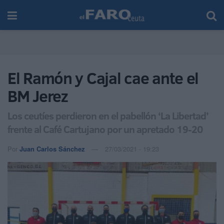
El Ramón y Cajal cae ante el
BM Jerez
Los ceutíes perdieron en el pabellón ‘La Libertad’
frente al Café Cartujano por un apretado 19-20
Por
Juan Carlos Sánchez
27/03/2021 - 19:23