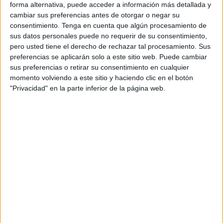
El encuentro entre ceutíes y Jerezanos fue muy intenso y
forma alternativa, puede acceder a información más detallada y
muy igualado durante todo el choque. En el primer tiempo
cambiar sus preferencias antes de otorgar o negar su
el CBM Ramón y Cajal se marchó al descanso perdiendo
consentimiento.
Tenga en cuenta que algún procesamiento de
sus datos personales puede no requerir de su consentimiento,
10-11.
pero usted tiene el derecho de rechazar tal procesamiento. Sus
preferencias se aplicarán solo a este sitio web. Puede cambiar
El partido se caracterizó por una gran defensa de los dos
sus preferencias o retirar su consentimiento en cualquier
equipos, resaltando por parte del BM Ramon y Cajal la
momento volviendo a este sitio y haciendo clic en el botón
gran actuación de Mane, el portero colegial, siendo el
"Privacidad" en la parte inferior de la página web.
mejor del equipo caballa.
En líneas generales los ceutíes han jugado muy nerviosos
todo el partido ya que no están todavía acostumbrado a un
partido tan igualado, algo que no ocurrió en anteriores
enfrentamientos dentro del grupo.
Pero en el seno del cuadro dirigido por Yamal también han
echado de menos la calidad y la aportación del veterano
jugador del Balonmano Ramón y Cajal, Pablo Vilar, baja
por lesión.