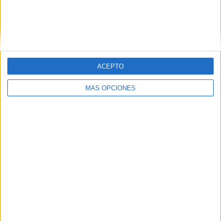
ACEPTO
MÁS OPCIONES
El evento finalizo con una mesa redonda de los
participantes, que contestaron las preguntas y comentarios
del público. Así con las palabras de clausura de Don
Cristóbal Déniz, obispo auxiliar de la diócesis de
Canarias, quien agradeció el esfuerzo de los ponentes por
viajar hasta Las Palmas y compartir las enseñanzas de