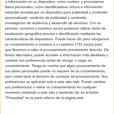
a información en un dispositivo, como cookies, y procesamos
Istic y el grupo Laudato Sí de la isla. Las conferencias
datos personales, como identificadores únicos e información
tuvieron lugar en el Aula Magna de dicha institución. La
estándar enviada por un dispositivo para publicidad y contenido
primera ponencia corrió a cargo del representante del
personalizado, medición de publicidad y contenido,
investigación de audiencia y desarrollo de servicios.
Con su
budismo: Alejandro Torrealba, el título de su conferencia
permiso, nosotros y nuestros socios podemos utilizar datos de
fue: “El mundo como un mándala, la visión sagrada del
localización geográfica precisa e identificación mediante las
Hombre y la Naturaleza desde el budismo.”
características de dispositivos. Puede hacer clic para otorgarnos
su consentimiento a nosotros y a nuestros 1731 socios para
Luego le siguió el sacerdote hindú Juan Carlos
que llevemos a cabo el procesamiento previamente descrito. De
Ramchandani (Pandit Krishna Kripa Dasa) quién hablo de
forma alternativa, puede acceder a información más detallada y
cambiar sus preferencias antes de otorgar o negar su
“hinduismo y naturaleza: espiritualidad, ética y ecología”.
consentimiento.
Tenga en cuenta que algún procesamiento de
Que forma parte del libro Naturaleza y Espiritualidad: la
sus datos personales puede no requerir de su consentimiento,
cosmovisión de las religiones ante el cambio global, que
pero usted tiene el derecho de rechazar tal procesamiento. Sus
cuenta con la participación de 10 autores. Después de la
preferencias se aplicarán solo a este sitio web. Puede cambiar
sus preferencias o retirar su consentimiento en cualquier
exposición acompañada de una proyección de
momento volviendo a este sitio y haciendo clic en el botón
Ramchandani, hubo un animado turno de preguntas con el
"Privacidad" en la parte inferior de la página web.
numeroso público asistente, que el sacerdote hindú
contesto de forma concisa y utilizando como siempre