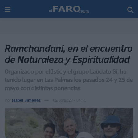
Ramchandani, en el encuentro
de Naturaleza y Espiritualidad
Organizado por el Istic y el grupo Laudato Sí, ha
tenido lugar en Las Palmas los pasados 24 y 25 de
mayo con distintas ponencias
Por
Isabel Jiménez
02/06/2023 - 04:15