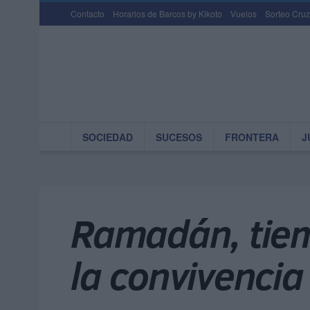
Contacto
Horarios de Barcos by Kikoto
Vuelos
Sorteo Cruz
SOCIEDAD
SUCESOS
FRONTERA
J
Ramadán, tiemp
la convivencia