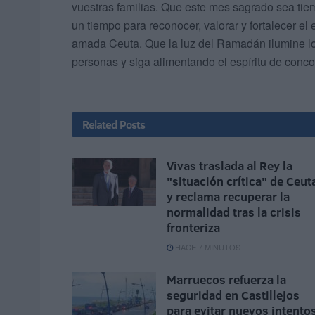
vuestras familias. Que este mes sagrado sea ti
un tiempo para reconocer, valorar y fortalecer el
amada Ceuta. Que la luz del Ramadán ilumine los 
personas y siga alimentando el espíritu de conco
Related
Posts
Vivas traslada al Rey la
"situación crítica" de Ceut
y reclama recuperar la
normalidad tras la crisis
fronteriza
HACE 7 MINUTOS
Marruecos refuerza la
seguridad en Castillejos
para evitar nuevos intento