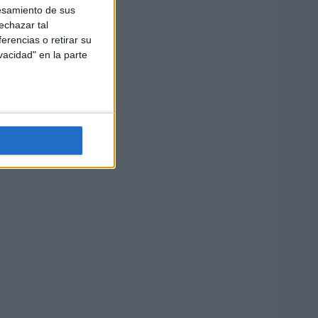
esamiento de sus
echazar tal
erencias o retirar su
vacidad" en la parte