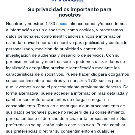
Eso significa que el primer día del mes sagrado en el que
Su privacidad es importante para
la comunidad guardará ayuno será este martes. La última
nosotros
comida será a las 5.00 horas de la mañana y los fieles ya
Nosotros y nuestros 1733
socios
almacenamos y/o accedemos
amanecerán con las privaciones que implica cumplir con
a información en un dispositivo, como cookies, y procesamos
este precepto del Islam.
datos personales, como identificadores únicos e información
estándar enviada por un dispositivo para publicidad y contenido
El inicio del noveno mes del calendario islámico depende
personalizado, medición de publicidad y contenido,
investigación de audiencia y desarrollo de servicios.
Con su
del avistamiento de la luna por parte de las
autoridades
permiso, nosotros y nuestros socios podemos utilizar datos de
religiosas
del país vecino del
Marruecos
, por las que se
localización geográfica precisa e identificación mediante las
guían las comunidades musulmanas ceutíes y
características de dispositivos. Puede hacer clic para otorgarnos
melillenses
.
su consentimiento a nosotros y a nuestros 1733 socios para
que llevemos a cabo el procesamiento previamente descrito. De
Este año la Comisión Islámica de España (CIE) había
forma alternativa, puede acceder a información más detallada y
cambiar sus preferencias antes de otorgar o negar su
optado inicialmente por atender también su criterio y no el
consentimiento.
Tenga en cuenta que algún procesamiento de
de otros países como Arabia Saudí, que comenzará
sus datos personales puede no requerir de su consentimiento,
Ramadán este lunes, como Bélgica, Francia... Al filo de las
pero usted tiene el derecho de rechazar tal procesamiento. Sus
21.00 horas ha dado marcha atrás y ha establecido que
preferencias se aplicarán solo a este sitio web. Puede cambiar
sus preferencias o retirar su consentimiento en cualquier
seguirá a esos países. La norma apunta a atender al