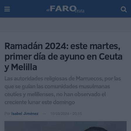
Ramadán 2024: este martes,
primer día de ayuno en Ceuta
y Melilla
Las autoridades religiosas de Marruecos, por las
que se guían las comunidades musulmanas
ceutíes y melillenses, no han observado el
creciente lunar este domingo
Por
Isabel Jiménez
10/03/2024 - 20:15