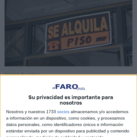
Imagen de archivo
Su privacidad es importante para
nosotros
Las zonas más caras de Ceuta son el Paseo de la Marina
Española, la calle Daoiz y la de Sargento Mena, así se
Nosotros y nuestros 1733
socios
almacenamos y/o accedemos
a información en un dispositivo, como cookies, y procesamos
desprende de los datos ofrecidos por el Sistema Estatal de
datos personales, como identificadores únicos e información
Índices de Alquiler de
Vivienda
publicado por el Ministerio
estándar enviada por un dispositivo para publicidad y contenido
de
Transportes
, Movilidad y Agenda Urbana que permite