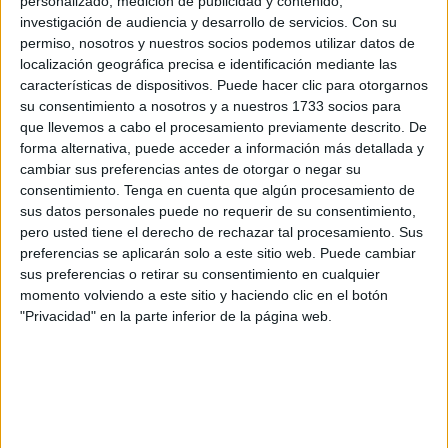
personalizado, medición de publicidad y contenido,
conocer cuál es el precio medio de un inmueble en
investigación de audiencia y desarrollo de servicios.
Con su
permiso, nosotros y nuestros socios podemos utilizar datos de
alquiler. El informe ofrece información de todas las
localización geográfica precisa e identificación mediante las
Comunidades Autónomas a excepción de Navarra y País
características de dispositivos. Puede hacer clic para otorgarnos
Vasco.
su consentimiento a nosotros y a nuestros 1733 socios para
que llevemos a cabo el procesamiento previamente descrito. De
Las barriadas más exclusivas
forma alternativa, puede acceder a información más detallada y
cambiar sus preferencias antes de otorgar o negar su
La zona Centro de Ceuta es la que registra el precio medio
consentimiento.
Tenga en cuenta que algún procesamiento de
de alquiler de la vivienda más alto de la ciudad. En
sus datos personales puede no requerir de su consentimiento,
pero usted tiene el derecho de rechazar tal procesamiento. Sus
concreto desde el Paseo de las Palmeras hasta la calle
preferencias se aplicarán solo a este sitio web. Puede cambiar
Jáudenes, donde el precio medio ronda los 790 euros al
sus preferencias o retirar su consentimiento en cualquier
mes por alquiler.
momento volviendo a este sitio y haciendo clic en el botón
"Privacidad" en la parte inferior de la página web.
El precio asciende conforme se acerca a la Plaza de los
Reyes y puntos cercanos llegando a los 800 euros al mes
por alquiler, y asciende a casi 900 por piso en el Paseo de
la Marina Española –donde el precio por alquiler del metro
cuadrado es el más caro de toda la ciudad: 12,2 euros–, la