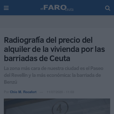
Radiografía del precio del
alquiler de la vivienda por las
barriadas de Ceuta
La zona más cara de nuestra ciudad es el Paseo
del Revellín y la más económica: la barriada de
Benzú
Por
Chío M. Rocafort
11/07/2020 - 11:03