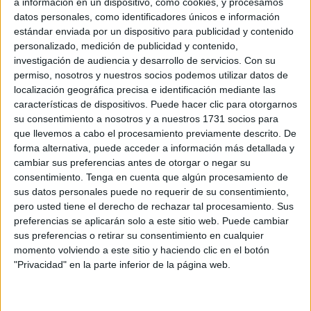
Visitar a familiares, regresar a sus domicilios, comprar o
a información en un dispositivo, como cookies, y procesamos
datos personales, como identificadores únicos e información
disfrutar de un día de ocio es poner a prueba la paciencia,
estándar enviada por un dispositivo para publicidad y contenido
un deporte de riesgo.
personalizado, medición de publicidad y contenido,
investigación de audiencia y desarrollo de servicios.
Con su
Una queja natural que es respondida por algunos ceutíes
permiso, nosotros y nuestros socios podemos utilizar datos de
con un tufillo racista imposible de ocultar. Se les ve el
localización geográfica precisa e identificación mediante las
plumero, aunque traten de maquillar esa actitud tan fea.
características de dispositivos. Puede hacer clic para otorgarnos
su consentimiento a nosotros y a nuestros 1731 socios para
Curiosamente nunca se criticó, ni cuestionó a los muchos
que llevemos a cabo el procesamiento previamente descrito. De
forma alternativa, puede acceder a información más detallada y
ceutíes que durante décadas alquilaban residencias en
cambiar sus preferencias antes de otorgar o negar su
Marruecos para pasar los fines de semanas o disfrutar de
consentimiento.
Tenga en cuenta que algún procesamiento de
las merecidas vacaciones de Semana Santa o Navidad.
sus datos personales puede no requerir de su consentimiento,
pero usted tiene el derecho de rechazar tal procesamiento. Sus
Estos últimos se llamaban Juan, Paco, Cristóbal y, por esta
preferencias se aplicarán solo a este sitio web. Puede cambiar
razón “de peso”, no se cuestionaba que gastaran en el
sus preferencias o retirar su consentimiento en cualquier
momento volviendo a este sitio y haciendo clic en el botón
vecino país los ingresos que generaban en Ceuta.
"Privacidad" en la parte inferior de la página web.
Estaban legitimados por razón de apellidos.
Eran tiempos de una buena relación de vecindad y se