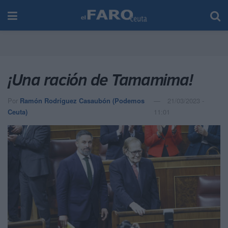
¡Una ración de Tamamima!
Por
Ramón Rodríguez Casaubón (Podemos
21/03/2023 -
Ceuta)
11:01