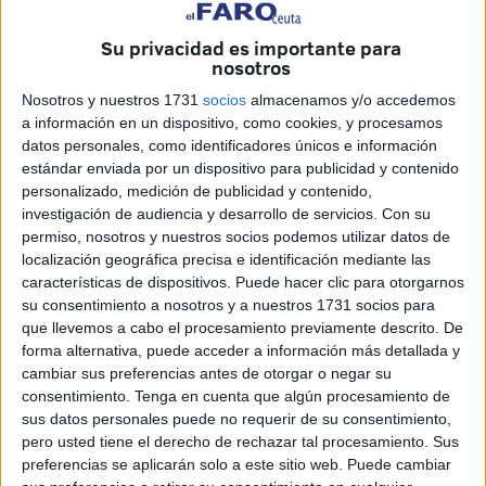
No me voy a centrar en este marco que nos van a hacer
tragar
sí o sí sino en la estrategia socialista. Y me temo
Su privacidad es importante para
que esta será, más allá de
canear
al PP, entronizar a
nosotros
Yolanda Díaz. Justo pudimos leer ayer en progres
Nosotros y nuestros 1731
socios
almacenamos y/o accedemos
periódicos de izquierdas titulares como: “Yolanda Díaz
a información en un dispositivo, como cookies, y procesamos
anunciará el domingo 2 de abril en Madrid si será
datos personales, como identificadores únicos e información
estándar enviada por un dispositivo para publicidad y contenido
candidata a presidenta del Gobierno”. ¿De veras hay
personalizado, medición de publicidad y contenido,
alguien que pueda pensar que después de lo
liado
investigación de audiencia y desarrollo de servicios.
Con su
Yolanda Díaz tiene alguna posibilidad de no presentarse a
permiso, nosotros y nuestros socios podemos utilizar datos de
la presidencia del Gobierno? ¿Alguna persona tiene dudas
localización geográfica precisa e identificación mediante las
características de dispositivos. Puede hacer clic para otorgarnos
de que Yolanda Díaz quiere ser candidata a la presidencia
su consentimiento a nosotros y a nuestros 1731 socios para
del Gobierno? ¿En qué planeta del Sistema Solar o
que llevemos a cabo el procesamiento previamente descrito. De
allende a éste no se tiene claro que el
Sanchismo
, y por
forma alternativa, puede acceder a información más detallada y
supuesto el PSOE, desea vehementemente que Yolanda
cambiar sus preferencias antes de otorgar o negar su
consentimiento.
Tenga en cuenta que algún procesamiento de
Díaz se presente a la presidencia del Gobierno?
sus datos personales puede no requerir de su consentimiento,
pero usted tiene el derecho de rechazar tal procesamiento. Sus
Todos los falsos partidos progresistas que dicen serlo
preferencias se aplicarán solo a este sitio web. Puede cambiar
desde una posición a la derecha de Podemos sueñan con