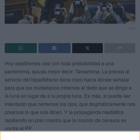
EFE
Hoy asistiremos casi con toda probabilidad a una
pantomima, quizás mejor decir:
Tamamima
. La prensa al
servicio del bipartidismo tiene claro hacia dónde señalar
para que los ciudadanos miremos al dedo que se dirige a
la luna en lugar de a la propia luna. Es más, si puede ser
intentarán que cerremos los ojos, que dogmáticamente nos
creamos lo que nos dicen. Y la propaganda mediática
repitiendo en plan mantra que la moción de censura es
contra el PP.