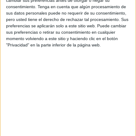
cambiar sus preferencias antes de otorgar o negar su
consentimiento.
Tenga en cuenta que algún procesamiento de
El festival, presentado este martes en la capital del país
sus datos personales puede no requerir de su consentimiento,
vecino, tendrá fines solidarios ya que se destinará todo lo
pero usted tiene el derecho de rechazar tal procesamiento. Sus
recaudado en esta edición al fondo creado por Marruecos
preferencias se aplicarán solo a este sitio web. Puede cambiar
para asistir a las víctimas del terremoto que azotó las
sus preferencias o retirar su consentimiento en cualquier
momento volviendo a este sitio y haciendo clic en el botón
montañas del Alto Atlas el pasado 8 de septiembre y dejó
"Privacidad" en la parte inferior de la página web.
casi 3.000 muertos y 5.500 heridos.
Tras su novena edición, que reunió 16.000 espectadores,
para su décima cita se han seleccionado 70 grupos de
entre 1.500 solicitudes presentadas de artistas de 80
países, que representarán a Marruecos, a países africanos,
de Oriente Medio, Europa, Asia y América.
Artistas de varias nacionalidades
El ‘Visa For Music 2023’ contará con el quinteto femenino
español de flamenco ‘Maruja Limón’, el grupo galo ‘African