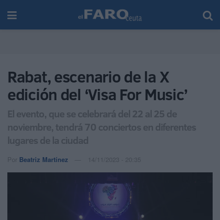
Rabat, escenario de la X
edición del ‘Visa For Music’
El evento, que se celebrará del 22 al 25 de
noviembre, tendrá 70 conciertos en diferentes
lugares de la ciudad
Por
Beatriz Martínez
14/11/2023 - 20:35