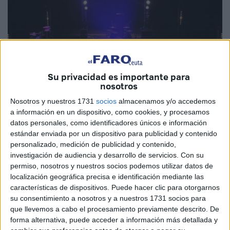
Su privacidad es importante para
nosotros
Nosotros y nuestros 1731
socios
almacenamos y/o accedemos
Imagen cedida
a información en un dispositivo, como cookies, y procesamos
datos personales, como identificadores únicos e información
estándar enviada por un dispositivo para publicidad y contenido
personalizado, medición de publicidad y contenido,
Rabat acogerá desde el día 22 al 25 de noviembre la
investigación de audiencia y desarrollo de servicios.
Con su
permiso, nosotros y nuestros socios podemos utilizar datos de
décima edición de su festival ‘Visa For Music’, que
localización geográfica precisa e identificación mediante las
persigue descubrir nuevos talentos de la música
características de dispositivos. Puede hacer clic para otorgarnos
internacional. Para esta ocasión, en total serán 70
su consentimiento a nosotros y a nuestros 1731 socios para
conciertos de diversos estilos como el jazz, el folclore o la
que llevemos a cabo el procesamiento previamente descrito. De
forma alternativa, puede acceder a información más detallada y
música urbana y acústica.