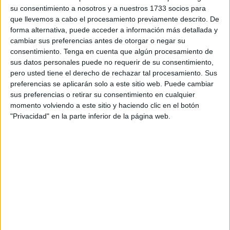
su consentimiento a nosotros y a nuestros 1733 socios para
la UCI.
que llevemos a cabo el procesamiento previamente descrito. De
forma alternativa, puede acceder a información más detallada y
El herido ingresó ayer domingo en el Hospital
cambiar sus preferencias antes de otorgar o negar su
Universitario, derivado directamente a quirófano. El
consentimiento.
Tenga en cuenta que algún procesamiento de
marroquí presentaba dos puñaladas, una leve y otra más
sus datos personales puede no requerir de su consentimiento,
preocupante en el abdomen, por la que entró para ser
pero usted tiene el derecho de rechazar tal procesamiento. Sus
preferencias se aplicarán solo a este sitio web. Puede cambiar
intervenido.
sus preferencias o retirar su consentimiento en cualquier
momento volviendo a este sitio y haciendo clic en el botón
Agentes de la Jefatura Superior de la
Policía Nacional
en
"Privacidad" en la parte inferior de la página web.
Ceuta se ha personado en las naves del Tarajal
habilitadas como albergue provisional para entrevistarse
con el servicio de seguridad por si puede aportar pistas
que conduzcan al agresor. Además de recopilar pruebas
en el lugar de los hechos.
Según ha podido conocer El Faro de Ceuta, las fuerzas de
seguridad todavía no han practicado ninguna detención
por este apuñalamiento. No obstante, la Policía Nacional