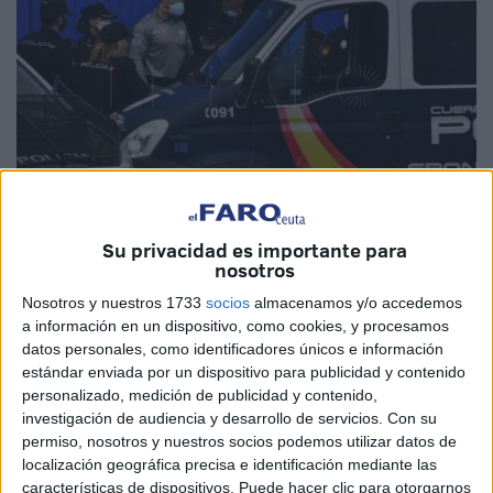
Su privacidad es importante para
nosotros
Imagen de archivo
Nosotros y nuestros 1733
socios
almacenamos y/o accedemos
a información en un dispositivo, como cookies, y procesamos
datos personales, como identificadores únicos e información
Una persona de
nacionalidad marroquí
ha sido víctima
estándar enviada por un dispositivo para publicidad y contenido
personalizado, medición de publicidad y contenido,
de un apuñalamiento en las
naves del Tarajal
, donde la
investigación de audiencia y desarrollo de servicios.
Con su
Administración aloja a los inmigrantes llegados a Ceuta en
permiso, nosotros y nuestros socios podemos utilizar datos de
la crisis de mayo. El Instituto Nacional de Gestión Sanitaria
localización geográfica precisa e identificación mediante las
(Ingesa) ha informado de que el paciente se encuentra en
características de dispositivos. Puede hacer clic para otorgarnos