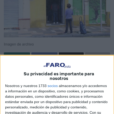
Imagen de archivo
El Boletín Oficial del Estado (BOE) ha publicado los
Su privacidad es importante para
precios
de venta al público de determinadas
marcas
de
nosotros
cigarrillos en expendedurías de
tabaco
en Ceuta.
Nosotros y nuestros 1733
socios
almacenamos y/o accedemos
a información en un dispositivo, como cookies, y procesamos
En virtud de la normativa vigente, el Ministerio de
datos personales, como identificadores únicos e información
Hacienda ha publicado este sábado el importe de venta al
estándar enviada por un dispositivo para publicidad y contenido
público por unidad de determinadas labores de tabaco que
personalizado, medición de publicidad y contenido,
han sido propuestos por los correspondientes fabricantes e
investigación de audiencia y desarrollo de servicios.
Con su