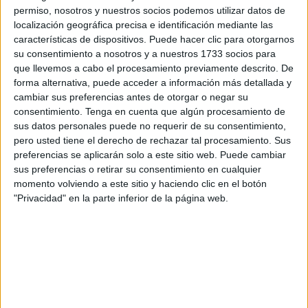
permiso, nosotros y nuestros socios podemos utilizar datos de
importadores.
localización geográfica precisa e identificación mediante las
características de dispositivos. Puede hacer clic para otorgarnos
En el caso de Ceuta y Melilla, la actualización de estos
su consentimiento a nosotros y a nuestros 1733 socios para
productos para fumar es la siguiente: para el envase de 10
que llevemos a cabo el procesamiento previamente descrito. De
de la marca Amigos, el precio es 2,85 euros; para el de 50,
forma alternativa, puede acceder a información más detallada y
sube a 14,50 eruros; y para filter (envase de 20), 4,10
cambiar sus preferencias antes de otorgar o negar su
consentimiento.
Tenga en cuenta que algún procesamiento de
euros.
sus datos personales puede no requerir de su consentimiento,
pero usted tiene el derecho de rechazar tal procesamiento. Sus
Otra de las marcas que cambian su precio en las ciudades
preferencias se aplicarán solo a este sitio web. Puede cambiar
autónomas es Neos: Mini Java (envase de 50) pasa a
sus preferencias o retirar su consentimiento en cualquier
costar 15 euros; y el envase de 10 de Pacific asciende a
momento volviendo a este sitio y haciendo clic en el botón
2,58 euros.
"Privacidad" en la parte inferior de la página web.
Cigarros y cigarritos
Amigos
Amigos (10). céntimos euros