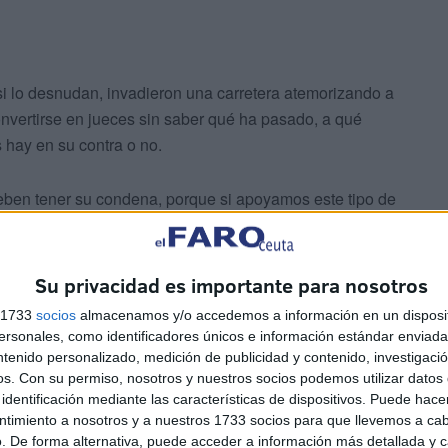
si lo desnudan, invadieron una carretera atemorizando a
onvertirse en jueces sin saber qué ha pasado, a qué
 hay en su contra o no.
eben tener su condena, porque si apoyamos este tipo de
speto social sino las normas más básicas de convivencia.
Su privacidad es importante para nosotros
s 1733
socios
almacenamos y/o accedemos a información en un disposit
sonales, como identificadores únicos e información estándar enviada 
ntenido personalizado, medición de publicidad y contenido, investigaci
ada. Aquí hay unos profesionales que han adoptado una
os.
Con su permiso, nosotros y nuestros socios podemos utilizar datos 
identificación mediante las características de dispositivos. Puede hacer
formes y pruebas, no guiándose por rumores ni bulos
ntimiento a nosotros y a nuestros 1733 socios para que llevemos a ca
. De forma alternativa, puede acceder a información más detallada y 