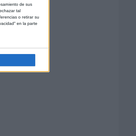
esamiento de sus
echazar tal
erencias o retirar su
vacidad" en la parte