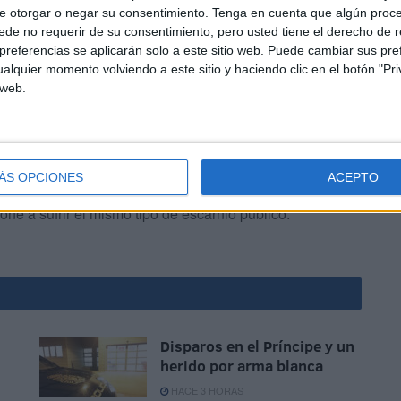
e otorgar o negar su consentimiento.
Tenga en cuenta que algún proc
 de ellos.
de no requerir de su consentimiento, pero usted tiene el derecho de r
referencias se aplicarán solo a este sitio web. Puede cambiar sus pref
alquier momento volviendo a este sitio y haciendo clic en el botón "Pri
 web.
pables como los encargados de liderar un auténtico
ÁS OPCIONES
ACEPTO
 por las fuerzas de seguridad. Permitir y normalizar esto
e a sufrir el mismo tipo de escarnio público.
Disparos en el Príncipe y un
herido por arma blanca
HACE 3 HORAS