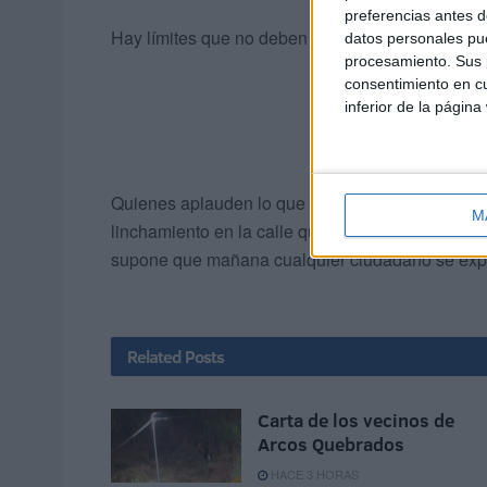
preferencias antes d
Hay límites que no deben superarse. Este es uno
datos personales pue
procesamiento. Sus p
consentimiento en cu
inferior de la página
Quienes aplauden lo que ha ocurrido son tan cul
M
linchamiento en la calle que debe ser investigado
supone que mañana cualquier ciudadano se expon
Related
Posts
Carta de los vecinos de
Arcos Quebrados
HACE 3 HORAS