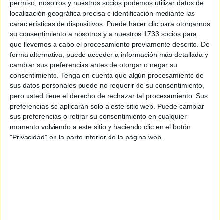
celda con grilletes. Crees que tu vida ha acabado y que no
permiso, nosotros y nuestros socios podemos utilizar datos de
localización geográfica precisa e identificación mediante las
le importas a nadie. Pero ella lloró por ti cuando le dijiste
características de dispositivos. Puede hacer clic para otorgarnos
que la odiabas. Lloro y mucho, casi hasta quedarse
su consentimiento a nosotros y a nuestros 1733 socios para
dormida. Eso te pesa, pero no has sido capaz de decirle ni
que llevemos a cabo el procesamiento previamente descrito. De
pío, mucho menos “mamá, lo siento”.
forma alternativa, puede acceder a información más detallada y
cambiar sus preferencias antes de otorgar o negar su
Tampoco se lo dijiste a tu hermanillo, cuando le partiste
consentimiento.
Tenga en cuenta que algún procesamiento de
sus datos personales puede no requerir de su consentimiento,
ese peluche que tanto le importaba. No sé si lo sabes,
pero usted tiene el derecho de rechazar tal procesamiento. Sus
pero te estás convirtiendo en aquello que tanto odias. En
preferencias se aplicarán solo a este sitio web. Puede cambiar
ellos. Si me dejas, te enseñaré mis cicatrices, las
sus preferencias o retirar su consentimiento en cualquier
puñaladas que me dieron y cómo me curé de ellas. Solo
momento volviendo a este sitio y haciendo clic en el botón
"Privacidad" en la parte inferior de la página web.
soy la narradora, lo sé, pero aun así puedo prestarte mi
fuerza para que sepas que eres lo más importante de esta
historia. Todos -en algún momento- hemos sido tú... los
diferentes, los caóticos, los sin destino, los condenados
por nuestra apariencia, carácter, orientación sexual, raza o
religión.