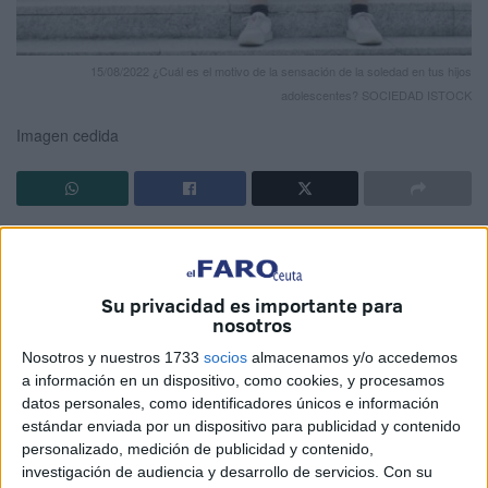
15/08/2022 ¿Cuál es el motivo de la sensación de la soledad en tus hijos
adolescentes? SOCIEDAD ISTOCK
Imagen cedida
Estoy muy preocupada. Llegaste al límite y ya miras la
azotea con demasiada insistencia. Incluso has buscado en
Google qué pasaría si te tiras desde más de dos metros de
Su privacidad es importante para
nosotros
altura. Has buscado mucho, porque quieres que sea justo
ahí para que puedan verte morir ante ellos. Es normal que
Nosotros y nuestros 1733
socios
almacenamos y/o accedemos
pienses así porque aún estás en Secundaria, pero voy a
a información en un dispositivo, como cookies, y procesamos
datos personales, como identificadores únicos e información
decirte un secreto...No les importará o incluso harán chiste
estándar enviada por un dispositivo para publicidad y contenido
de ello, porque son personajes no jugables, como tú ahora
personalizado, medición de publicidad y contenido,
mismo. Te lo explico, fíjate bien… te ves a ti mismo en una
investigación de audiencia y desarrollo de servicios.
Con su