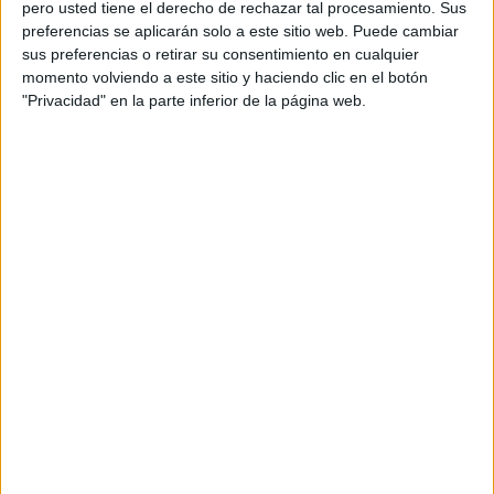
hijos en junio, el horario oficial era de 07:05 a 08:30. Ese
pero usted tiene el derecho de rechazar tal procesamiento. Sus
preferencias se aplicarán solo a este sitio web. Puede cambiar
margen de entrada fue determinante para elegir esta
sus preferencias o retirar su consentimiento en cualquier
guardería. Sin embargo, la decisión de recortar el horario
momento volviendo a este sitio y haciendo clic en el botón
se tomó de forma sobrevenida en septiembre, cuando el
"Privacidad" en la parte inferior de la página web.
curso ya estaba iniciado, y con los plazos de inscripción
en guarderías públicas ya cerrados.