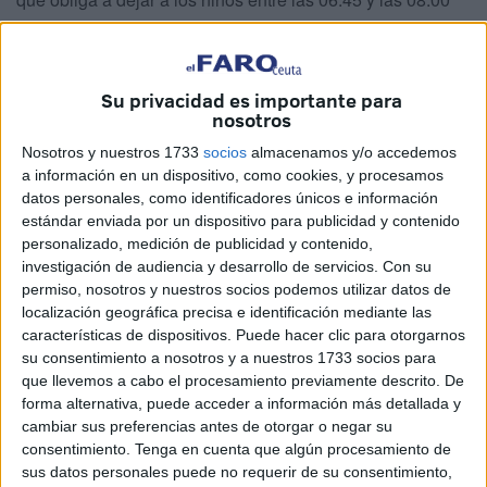
horas, prohibiendo el acceso a partir de las 08:01.
Los padres denuncian que esta medida ha sido adoptada
Su privacidad es importante para
de forma repentina a mediados de septiembre, con el
nosotros
curso ya comenzado y con los niños matriculados desde
Nosotros y nuestros 1733
socios
almacenamos y/o accedemos
junio, lo que constituye un grave perjuicio para los
a información en un dispositivo, como cookies, y procesamos
menores —niños de entre 0 y 2 años— y para la
datos personales, como identificadores únicos e información
conciliación de las familias militares.
estándar enviada por un dispositivo para publicidad y contenido
personalizado, medición de publicidad y contenido,
La respuesta que se ha trasladado desde la Jefatura de la
investigación de audiencia y desarrollo de servicios.
Con su
ULOG, unidad encargada de la guardería, ha sido
permiso, nosotros y nuestros socios podemos utilizar datos de
localización geográfica precisa e identificación mediante las
contundente:
características de dispositivos. Puede hacer clic para otorgarnos
su consentimiento a nosotros y a nuestros 1733 socios para
“El horario se queda tal cual, es el horario establecido y no
que llevemos a cabo el procesamiento previamente descrito. De
hay cambios. A las 08:00 la puerta se cierra y, si llegamos
forma alternativa, puede acceder a información más detallada y
a las 08:01, lo sentimos mucho pero el niño no entra”.
cambiar sus preferencias antes de otorgar o negar su
consentimiento.
Tenga en cuenta que algún procesamiento de
Las familias recuerdan que cuando matricularon a sus
sus datos personales puede no requerir de su consentimiento,