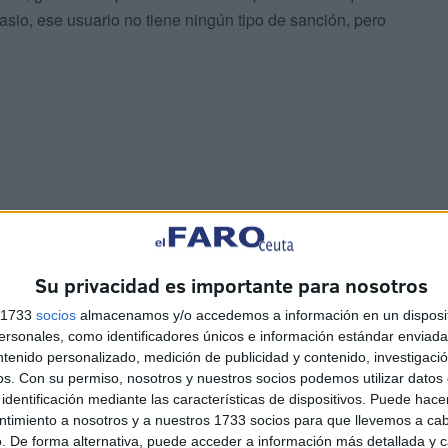
asio, ese usuario no tiene ningún tipo de sanción, pero
 su debida sanción, pero un año después seguimos igual
 coger una cita y no hay ningún tipo de amonestación
Su privacidad es importante para nosotros
s 1733
socios
almacenamos y/o accedemos a información en un disposit
sonales, como identificadores únicos e información estándar enviada 
ntenido personalizado, medición de publicidad y contenido, investigaci
os.
Con su permiso, nosotros y nuestros socios podemos utilizar datos 
identificación mediante las características de dispositivos. Puede hacer
ntimiento a nosotros y a nuestros 1733 socios para que llevemos a ca
arias personas que han puesto reclamaciones. Yo ya puse
. De forma alternativa, puede acceder a información más detallada y 