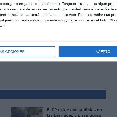
e otorgar o negar su consentimiento.
Tenga en cuenta que algún proc
respecto.
de no requerir de su consentimiento, pero usted tiene el derecho de r
referencias se aplicarán solo a este sitio web. Puede cambiar sus pref
chas personas y me consta que son muchas las que han
alquier momento volviendo a este sitio y haciendo clic en el botón "Pri
stión.
 web.
ÁS OPCIONES
ACEPTO
El PP exige más policías en
las barriadas y un refuerzo