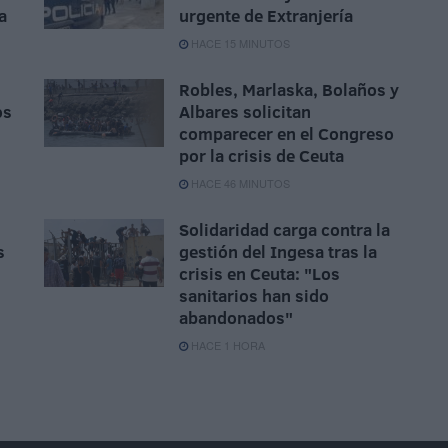
a
urgente de Extranjería
HACE 15 MINUTOS
Robles, Marlaska, Bolaños y
os
Albares solicitan
comparecer en el Congreso
por la crisis de Ceuta
HACE 46 MINUTOS
Solidaridad carga contra la
s
gestión del Ingesa tras la
crisis en Ceuta: "Los
sanitarios han sido
abandonados"
HACE 1 HORA