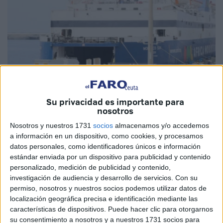
Su privacidad es importante para
nosotros
Imagen de archivo
Nosotros y nuestros 1731
socios
almacenamos y/o accedemos
a información en un dispositivo, como cookies, y procesamos
datos personales, como identificadores únicos e información
estándar enviada por un dispositivo para publicidad y contenido
No es la primera queja que se publica en torno al
trato
personalizado, medición de publicidad y contenido,
dispensado en los controles aduaneros en el puerto
investigación de audiencia y desarrollo de servicios.
Con su
de Tánger-Med
(Marruecos). Pero no siempre esas
permiso, nosotros y nuestros socios podemos utilizar datos de
protestas terminan con la presentación de una queja
localización geográfica precisa e identificación mediante las
características de dispositivos. Puede hacer clic para otorgarnos
oficial.
su consentimiento a nosotros y a nuestros 1731 socios para