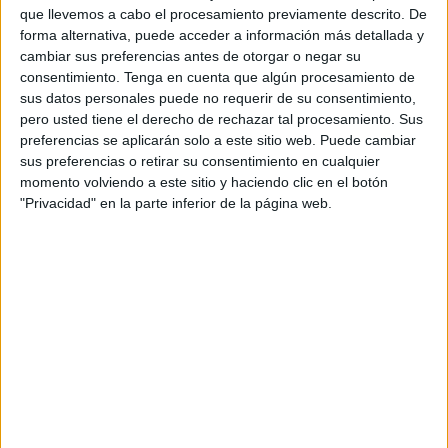
que llevemos a cabo el procesamiento previamente descrito. De
En este caso sí. Un ciudadano marroquí residente en el
forma alternativa, puede acceder a información más detallada y
extranjero y con domicilio en Tetuán ha dirigido su protesta
cambiar sus preferencias antes de otorgar o negar su
al director de Aduanas en Rabat por el trato recibido, que
consentimiento.
Tenga en cuenta que algún procesamiento de
considera discriminatorio.
sus datos personales puede no requerir de su consentimiento,
pero usted tiene el derecho de rechazar tal procesamiento. Sus
Los hechos expuestos ocurrieron con motivo de fin de año,
preferencias se aplicarán solo a este sitio web. Puede cambiar
sus preferencias o retirar su consentimiento en cualquier
después de que este marroquí regresará a su tierra en
momento volviendo a este sitio y haciendo clic en el botón
compañía de un amigo español. Ambos entraron por el
"Privacidad" en la parte inferior de la página web.
puerto de Tánger-Med.
“Procedimientos arbitrarios”
Denuncia que fue sometido a “procedimientos arbitrarios”.
“Fui el primero en la fila y completé los trámites aduaneros
iniciales, incluido el escáner, pero al llegar al punto de
inspección” le dirigieron a un lugar donde le hicieron
“pasar largas horas de espera”, expone en su queja