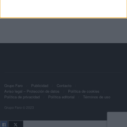
Grupo Faro
Publicidad
Contacto
Aviso legal – Protección de datos
Política de cookies
Política de privacidad
Política editorial
Términos de uso
Grupo Faro © 2023