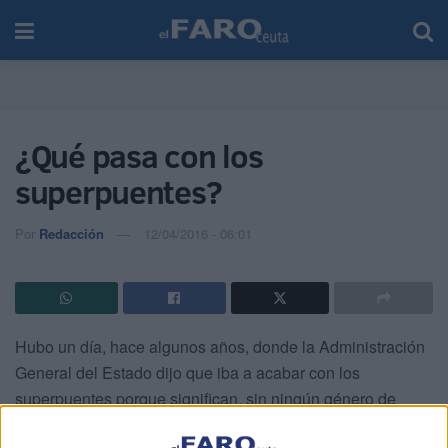
¿Qué pasa con los
superpuentes?
Por
Redacción
12/04/2016 - 06:01
Hubo un día, hace algunos años, donde la Administración
General del Estado dijo que iba a acabar con los
superpuentes porque significan, sin ningún género de
dudas, una pérdida millonaria para un país que no podía