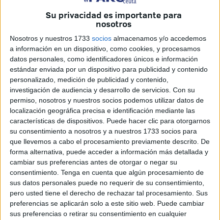
permitirse esos lujos.
Su privacidad es importante para
Sin embargo, una cosa fueron las promesas y otra bien
nosotros
distinta, la realidad. Ahora nos encontramos con una
Nosotros y nuestros 1733
socios
almacenamos y/o accedemos
polémica de estas características en la Ciudad Autónoma
a información en un dispositivo, como cookies, y procesamos
de Ceuta, de cara a la fecha del 3 de mayo que siempre se
datos personales, como identificadores únicos e información
estándar enviada por un dispositivo para publicidad y contenido
ha considerado como no laborable porque es el Día del
personalizado, medición de publicidad y contenido,
Funcionario.
investigación de audiencia y desarrollo de servicios.
Con su
Si esta norma la aplicamos a rajatabla nos encontraremos,
permiso, nosotros y nuestros socios podemos utilizar datos de
por un lado con que el 29 de abril, viernes, la mayor parte
localización geográfica precisa e identificación mediante las
características de dispositivos. Puede hacer clic para otorgarnos
del personal municipal, bien sean funcionarios o laborales,
su consentimiento a nosotros y a nuestros 1733 socios para
habrá terminado su jornada de trabajo a las tres de la tarde
que llevemos a cabo el procesamiento previamente descrito. De
y no volverá a su puesto hasta las ocho de la mañana del
forma alternativa, puede acceder a información más detallada y
miércoles, día 4 de mayo. Al ser este año el 1 de mayo
cambiar sus preferencias antes de otorgar o negar su
consentimiento.
Tenga en cuenta que algún procesamiento de
domingo, la festividad pasa al lunes 2, y luego, el 3 el Día
sus datos personales puede no requerir de su consentimiento,
del Funcionario. Un superpuente, desde luego, de los de
pero usted tiene el derecho de rechazar tal procesamiento. Sus
antes.
preferencias se aplicarán solo a este sitio web. Puede cambiar
No discutimos que esa fecha no figure entre las festivas
sus preferencias o retirar su consentimiento en cualquier