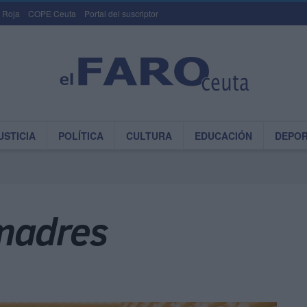
 Roja
COPE Ceuta
Portal del suscriptor
USTICIA
POLÍTICA
CULTURA
EDUCACIÓN
DEPO
madres