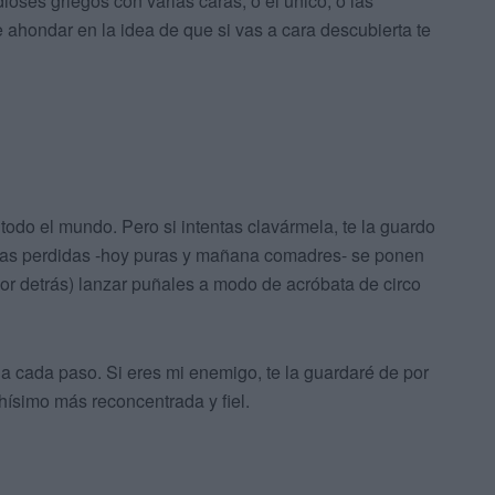
oses griegos con varias caras, o el único, o las
 ahondar en la idea de que si vas a cara descubierta te
todo el mundo. Pero si intentas clavármela, te la guardo
eras perdidas -hoy puras y mañana comadres- se ponen
por detrás) lanzar puñales a modo de acróbata de circo
a cada paso. Si eres mi enemigo, te la guardaré de por
ísimo más reconcentrada y fiel.