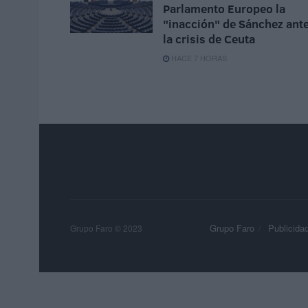
Parlamento Europeo la
"inacción" de Sánchez ant
la crisis de Ceuta
HACE 7 HORAS
Grupo Faro
Publicida
Grupo Faro © 2023