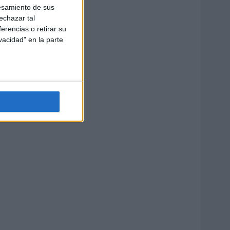
esamiento de sus
echazar tal
erencias o retirar su
vacidad" en la parte