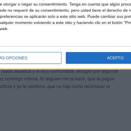
e otorgar o negar su consentimiento.
Tenga en cuenta que algún proc
de no requerir de su consentimiento, pero usted tiene el derecho de r
referencias se aplicarán solo a este sitio web. Puede cambiar sus pref
alquier momento volviendo a este sitio y haciendo clic en el botón "Pri
 web.
iel con mis fieles, jodida con los guarros. No soporto el
 el mío sino siempre el de los demás. Tampoco eso tan
ue el que lo propone siempre es el que ha hecho la
ÁS OPCIONES
ACEPTO
 Nada ascética y sí muy confundida, excepto por algunos
dez conmigo misma. Si alguien me la hace, que la pague
ulticia y yo le perdono, que no hay como reconocer lo