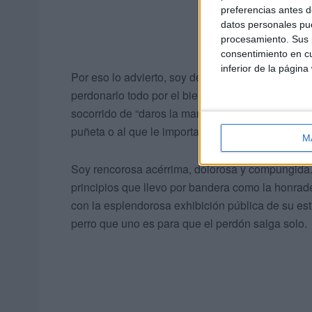
preferencias antes d
datos personales pue
procesamiento. Sus p
consentimiento en cu
inferior de la página
Por eso lo advierto, soy de carácter complicado. F
perdonarlo todo por el bien común, cuando no es
socorrido de “daros la mano y a otra cosa”, porq
puñeta o al que le importa todo un haba.
M
Soy rencorosa acérrima, dolorosa y compungida.
principios que llevo por bandera como la honra
con la esplendorosa exhibición pública de su est
perro que uno es para que el perdón salga solo.