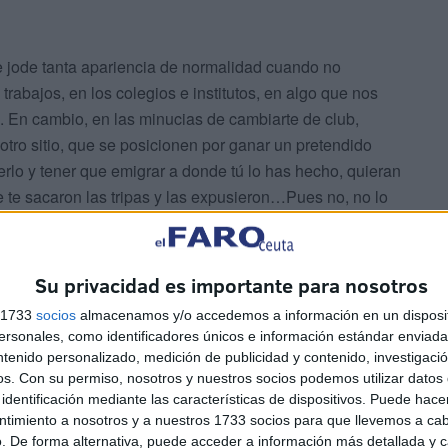
 jode tanta apariencia de normalidad cuando no
trabajos, en los colegios e institutos, en algo que nos
a. En cambio, en las minucias de cambiarte de club,
 otro sitio, que se posicionen por ganar un pretendido
erlo y tener que emigrar a donde tú lo has hecho, quieran
 te sacaron las tripas y las expusieron…Pues no, no lo
a no es la falsedad solamente, sino el que valga
puesto, mirándote el ombligo.
Su privacidad es importante para nosotros
cara lavada, porque es malo tener memoria de lo muy
s 1733
socios
almacenamos y/o accedemos a información en un disposit
a de santa, para arrastrar tantos barcos hundidos.
sonales, como identificadores únicos e información estándar enviada 
 en la educación, pero envidia las que sí lo hacen y
ntenido personalizado, medición de publicidad y contenido, investigaci
torias fútiles de toma y daca, con caminos compuestos
os.
Con su permiso, nosotros y nuestros socios podemos utilizar datos 
identificación mediante las características de dispositivos. Puede hacer
ntimiento a nosotros y a nuestros 1733 socios para que llevemos a ca
. De forma alternativa, puede acceder a información más detallada y 