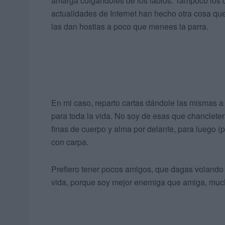
amarga colgándoles de los labios. Tampoco los di
actualidades de Internet han hecho otra cosa que
las dan hostias a poco que menees la parra.
En mi caso, reparto cartas dándole las mismas a 
para toda la vida. No soy de esas que chanclet
finas de cuerpo y alma por delante, para luego (
con carpa.
Prefiero tener pocos amigos, que dagas volando 
vida, porque soy mejor enemiga que amiga, much