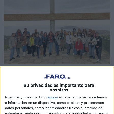
Imágenes cedidas
Su privacidad es importante para
nosotros
El IES Puertas del Campo
vuelve a formar parte de uno
Nosotros y nuestros 1733
socios
almacenamos y/o accedemos
de los múltiples programas de movilidad europea
a información en un dispositivo, como cookies, y procesamos
Erasmus+. Durante esta semana ha recibido la visita de
datos personales, como identificadores únicos e información
estándar enviada por un dispositivo para publicidad y contenido