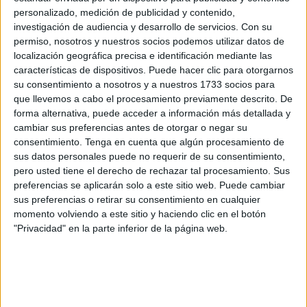
los demás grupos integrantes de su proyecto después de
personalizado, medición de publicidad y contenido,
que en noviembre las profesoras María José Casillas,
investigación de audiencia y desarrollo de servicios.
Con su
Astrid Weitz y Patricia Pérez, coordinadora y participantes
permiso, nosotros y nuestros socios podemos utilizar datos de
en el proyecto, giraron visita a Estonia en una primera
localización geográfica precisa e identificación mediante las
características de dispositivos. Puede hacer clic para otorgarnos
fase.
su consentimiento a nosotros y a nuestros 1733 socios para
que llevemos a cabo el procesamiento previamente descrito. De
En esta ocasión el instituto ha acogido a cuatro grupos
forma alternativa, puede acceder a información más detallada y
procedentes de Portugal, Turquía, Estonia y Polonia
cambiar sus preferencias antes de otorgar o negar su
compuestos por 8 docentes que llegaron esta vez
consentimiento.
Tenga en cuenta que algún procesamiento de
acompañados por varios estudiantes de sus respectivos
sus datos personales puede no requerir de su consentimiento,
pero usted tiene el derecho de rechazar tal procesamiento. Sus
países. Los 18 niños, con una edad comprendida entre los
preferencias se aplicarán solo a este sitio web. Puede cambiar
11 y 15 años, se alojaron en un hotel del centro y
sus preferencias o retirar su consentimiento en cualquier
disfrutaron “de diversas actividades organizadas tanto por
momento volviendo a este sitio y haciendo clic en el botón
el profesorado del centro como por
Servicios Turísticos”.
"Privacidad" en la parte inferior de la página web.