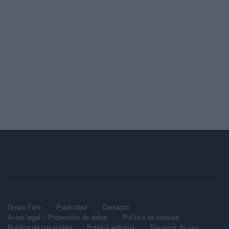
Grupo Faro
Publicidad
Contacto
Aviso legal – Protección de datos
Política de cookies
Política de privacidad
Política editorial
Términos de uso