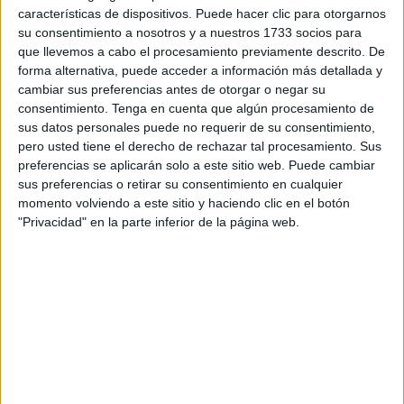
características de dispositivos. Puede hacer clic para otorgarnos
Prueba de Evaluación para el
Acceso a la Universidad
su consentimiento a nosotros y a nuestros 1733 socios para
(PEvAU) ya pueden consultar las calificaciones obtenidas
que llevemos a cabo el procesamiento previamente descrito. De
desde primera hora de este jueves en la página web de la
forma alternativa, puede acceder a información más detallada y
institución educativa con su DNI y una clave de acceso.
cambiar sus preferencias antes de otorgar o negar su
consentimiento.
Tenga en cuenta que algún procesamiento de
sus datos personales puede no requerir de su consentimiento,
Consulte aquí si ha aprobado
la
pero usted tiene el derecho de rechazar tal procesamiento. Sus
Selectividad o bien
en este enlace
preferencias se aplicarán solo a este sitio web. Puede cambiar
sus preferencias o retirar su consentimiento en cualquier
momento volviendo a este sitio y haciendo clic en el botón
Un dato importante es que desde este mismo 13 de junio,
"Privacidad" en la parte inferior de la página web.
los aprobados pueden hacer la solicitud en la Universidad
de Granada ya que
para los alumnos
que una vez
conocida su nota no tengan que reclamar, se abre el plazo
de entrega de solicitudes para la preinscripción de la Fase
Ordinaria, el cual cierra el 24 de este mismo mes.
Asimismo, la UGR ha indicado que el plazo para solicitar
revisiones serán los días 14, 17 y 18 de junio de 2024, “y