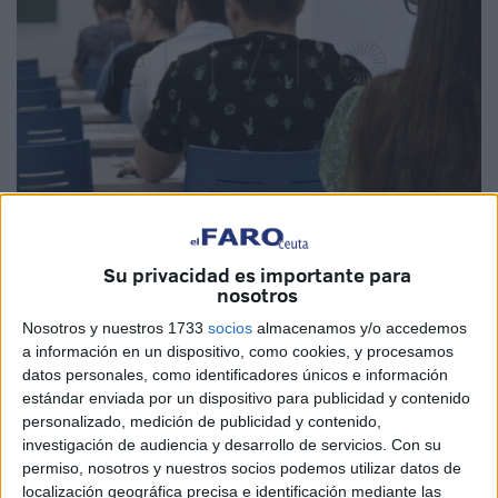
Imagen de archivo
Su privacidad es importante para
nosotros
¡Ya puedes consultar las calificaciones de la PEvAU 2024!
Nosotros y nuestros 1733
socios
almacenamos y/o accedemos
a información en un dispositivo, como cookies, y procesamos
Con este anuncio en sus redes sociales
la Universidad
datos personales, como identificadores únicos e información
de Granada
(UGR) ha anunciado este jueves la
estándar enviada por un dispositivo para publicidad y contenido
publicación de los resultados de la evaluación a la que en
personalizado, medición de publicidad y contenido,
Ceuta se presentaron
más de 300 estudiantes
.
investigación de audiencia y desarrollo de servicios.
Con su
permiso, nosotros y nuestros socios podemos utilizar datos de
De esta manera, los alumnos que participaron en la
localización geográfica precisa e identificación mediante las