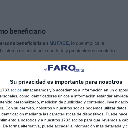
mo beneficiario
persona beneficiaria en
MUFACE
, lo que implica la
l sistema de asistencia sanitaria y prestaciones asociado
ial destinado a funcionarios civiles del Estado y sus
de afectar al acceso a la cobertura sanitaria o a otros
Su privacidad es importante para nosotros
s 1733
socios
almacenamos y/o accedemos a información en un disposit
sonales, como identificadores únicos e información estándar enviada 
ntenido personalizado, medición de publicidad y contenido, investigaci
n de la persona interesada en el Servicio Provincial de
os.
Con su permiso, nosotros y nuestros socios podemos utilizar datos 
23.
identificación mediante las características de dispositivos. Puede hacer
ntimiento a nosotros y a nuestros 1733 socios para que llevemos a ca
. De forma alternativa, puede acceder a información más detallada y 