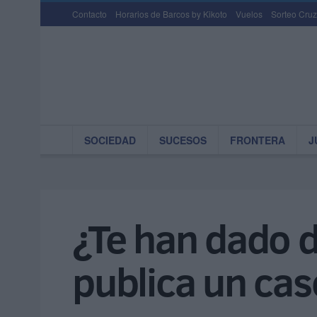
Contacto
Horarios de Barcos by Kikoto
Vuelos
Sorteo Cruz
SOCIEDAD
SUCESOS
FRONTERA
J
¿Te han dado 
publica un cas