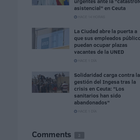
urgentes ante la "catástrof
asistencial" en Ceuta
HACE 14 HORAS
La Ciudad abre la puerta a
que sus empleados públic
puedan ocupar plazas
vacantes de la UNED
HACE 1 DÍA
Solidaridad carga contra la
gestión del Ingesa tras la
crisis en Ceuta: "Los
sanitarios han sido
abandonados"
HACE 1 DÍA
Comments
2