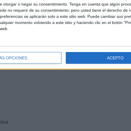
e otorgar o negar su consentimiento.
Tenga en cuenta que algún proc
de no requerir de su consentimiento, pero usted tiene el derecho de r
referencias se aplicarán solo a este sitio web. Puede cambiar sus pref
alquier momento volviendo a este sitio y haciendo clic en el botón "Pri
 web.
diente y presentar alegaciones
ada dispone de un plazo de
10 días hábiles
para
er el contenido íntegro del expediente.
ÁS OPCIONES
ACEPTO
tiva