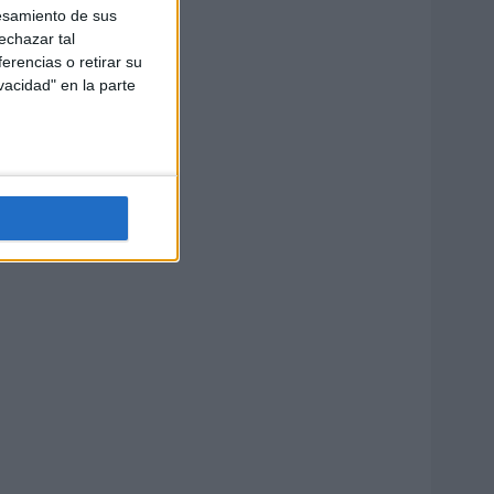
esamiento de sus
echazar tal
erencias o retirar su
vacidad" en la parte