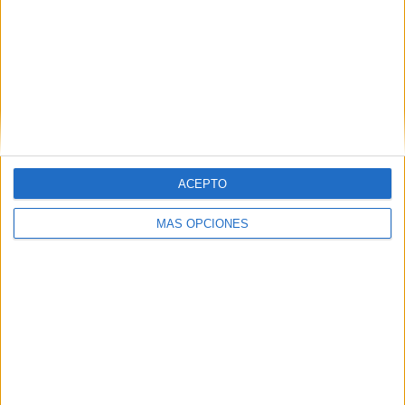
ACEPTO
MÁS OPCIONES
Tags:
Ceuta Ya!
deportes
Elecciones
Miramar Bajo
Partido Socialista Obrero Español (PSOE)
Polideportivo Díaz Flor
Related
Posts