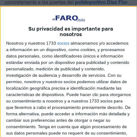
concretamente a las puertas del
polideportivo Díaz Flor
,
para hablar de la situación en la que se encuentran las
instalaciones deportivas en Ceuta.
Su privacidad es importante para
Sobre este espacio, Gutiérrez ha lamentado la falta de aire
nosotros
acondicionado que posee ya que, según ha comentado, se
Nosotros y nuestros 1733
socios
almacenamos y/o accedemos
trata de “otra estafa del señor Vivas hacia el deporte”.
a información en un dispositivo, como cookies, y procesamos
datos personales, como identificadores únicos e información
En este sentido, ha destacado la apuesta del
PSOE
por la
estándar enviada por un dispositivo para publicidad y contenido
construcción de un Centro Deportivo de Alto Rendimiento,
personalizado, medición de publicidad y contenido,
propuesta que ya realizó en su día Ceuta Ya!
bajo el
investigación de audiencia y desarrollo de servicios.
Con su
permiso, nosotros y nuestros socios podemos utilizar datos de
nombre de Caballas, además de apostar por el deporte de
localización geográfica precisa e identificación mediante las
base.
características de dispositivos. Puede hacer clic para otorgarnos
su consentimiento a nosotros y a nuestros 1733 socios para
“Vamos a apostar por el deporte de base, cosa que no está
que llevemos a cabo el procesamiento previamente descrito. De
haciendo el Señor Vivas porque le da la espalda al
forma alternativa, puede acceder a información más detallada y
deporte día sí y día también, pero también hemos recogido
cambiar sus preferencias antes de otorgar o negar su
consentimiento.
Tenga en cuenta que algún procesamiento de
en nuestro
programa electoral
la construcción de un
sus datos personales puede no requerir de su consentimiento,
centro deportivo de alto rendimiento porque creemos que