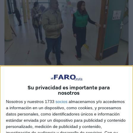
Imágenes cedidas
Su privacidad es importante para
nosotros
Nosotros y nuestros 1733
socios
almacenamos y/o accedemos
Tras una reciente visita al Colegio de Educación Especial
a información en un dispositivo, como cookies, y procesamos
(CEE) San Antonio, el secretario general del
PSOE de
datos personales, como identificadores únicos e información
estándar enviada por un dispositivo para publicidad y contenido
Ceuta
, Juan Gutiérrez, ha manifestado la necesidad de
personalizado, medición de publicidad y contenido,
una actuación urgente para resolver los
graves
investigación de audiencia y desarrollo de servicios.
Con su