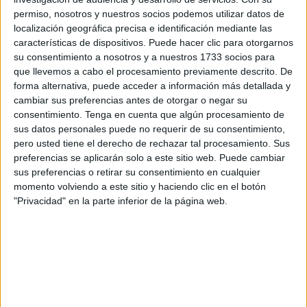
inconvenientes
a los que se enfrentan en la
institución
permiso, nosotros y nuestros socios podemos utilizar datos de
educativa
.
localización geográfica precisa e identificación mediante las
características de dispositivos. Puede hacer clic para otorgarnos
Graves problemas de filtraciones y goteras en el gimnasio
su consentimiento a nosotros y a nuestros 1733 socios para
que llevemos a cabo el procesamiento previamente descrito. De
y el invernadero, el patio inutilizado por unas obras
forma alternativa, puede acceder a información más detallada y
estancadas desde inicio de curso, y el grave riesgo de
cambiar sus preferencias antes de otorgar o negar su
derrumbe en el huerto escolar “que impide su uso y
consentimiento.
Tenga en cuenta que algún procesamiento de
supone además un peligro para el parque infantil de la
sus datos personales puede no requerir de su consentimiento,
pero usted tiene el derecho de rechazar tal procesamiento. Sus
barriada Juan Carlos I
”, suman a una larga lista.
preferencias se aplicarán solo a este sitio web. Puede cambiar
sus preferencias o retirar su consentimiento en cualquier
Asimismo, Gutiérrez ha señalado que el centro, que
momento volviendo a este sitio y haciendo clic en el botón
atiende a 130 alumnos y en el que trabajan alrededor de
"Privacidad" en la parte inferior de la página web.
60 personas, “adolece del necesario mantenimiento".
El secretario general del PSOE ha recalcado que “llevan
dos años avisando de que necesitan reformas urgentes”.
Al respecto, ha recordado que el pasado curso escolar
alertaron desde la dirección del
CEE San Antonio
de la