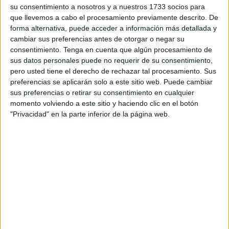
Socialista
en la
Asamblea
de Ceuta estas son “grandes
su consentimiento a nosotros y a nuestros 1733 socios para
asignaturas pendientes de nuestra ciudad”, haciendo
que llevemos a cabo el procesamiento previamente descrito. De
forma alternativa, puede acceder a información más detallada y
hincapié en que es “algo especialmente grave en el
cambiar sus preferencias antes de otorgar o negar su
consumo de agua y además con un gran impacto
consentimiento.
Tenga en cuenta que algún procesamiento de
presupuestario”.
sus datos personales puede no requerir de su consentimiento,
pero usted tiene el derecho de rechazar tal procesamiento. Sus
Ante este planteamiento planean llevar el tema al próximo
preferencias se aplicarán solo a este sitio web. Puede cambiar
Pleno resolutivo, argumentando que "basta ver las cuentas
sus preferencias o retirar su consentimiento en cualquier
momento volviendo a este sitio y haciendo clic en el botón
de la ciudad”, indicando que “sólo el
presupuesto
de
"Privacidad" en la parte inferior de la página web.
consumo de agua se ha incrementado un 55% en el último
año”.
Los socialistas han recalcado que es “urgente poner en
marcha un plan especial para la racionalización del
consumo del agua
en la Administración Local”, a lo que
suman “las empresas municipales y en las licitaciones”.
Responsabilidad con las cuentas