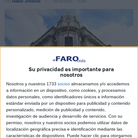
Por
Isabel Jiménez
23/02/2025 - 12:49
Su privacidad es importante para
nosotros
Nosotros y nuestros 1733
socios
almacenamos y/o accedemos
a información en un dispositivo, como cookies, y procesamos
datos personales, como identificadores únicos e información
Imagen de archivo
estándar enviada por un dispositivo para publicidad y contenido
personalizado, medición de publicidad y contenido,
investigación de audiencia y desarrollo de servicios.
Con su
permiso, nosotros y nuestros socios podemos utilizar datos de
localización geográfica precisa e identificación mediante las
Sostenibilidad
y
ahorro energético
. Para el
Grupo
características de dispositivos. Puede hacer clic para otorgarnos