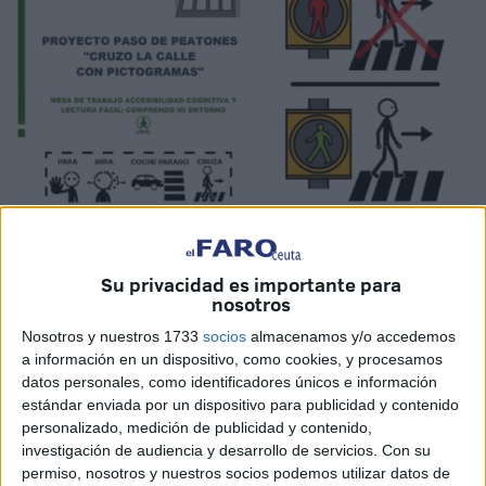
Imagen de archivo
Su privacidad es importante para
nosotros
Nosotros y nuestros 1733
socios
almacenamos y/o accedemos
a información en un dispositivo, como cookies, y procesamos
El
PSOE
llevó a
Pleno de la Asamblea de Ceuta
hace
datos personales, como identificadores únicos e información
casi un año una propuesta para facilitar la movilidad y
estándar enviada por un dispositivo para publicidad y contenido
seguridad vial a personas con discapacidad intelectual.
personalizado, medición de publicidad y contenido,
investigación de audiencia y desarrollo de servicios.
Con su
Pedían señalizar con
pictogramas los pasos de
permiso, nosotros y nuestros socios podemos utilizar datos de
peatones
. La propuesta salió adelante con el respaldo de