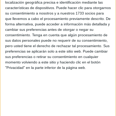
localización geográfica precisa e identificación mediante las
todas las formaciones, pero no se ha llevado a la práctica.
características de dispositivos. Puede hacer clic para otorgarnos
su consentimiento a nosotros y a nuestros 1733 socios para
El Grupo Parlamentario Socialista interpelará al Gobierno
que llevemos a cabo el procesamiento previamente descrito. De
local en la próxima sesión de control por el acuerdo
forma alternativa, puede acceder a información más detallada y
plenario que se alcanzó el pasado 28 de abril, cuando
se
cambiar sus preferencias antes de otorgar o negar su
consentimiento.
Tenga en cuenta que algún procesamiento de
aprobó la propuesta del PSOE
para el establecimiento
sus datos personales puede no requerir de su consentimiento,
de "viales seguros frente a los centros escolares".
pero usted tiene el derecho de rechazar tal procesamiento. Sus
preferencias se aplicarán solo a este sitio web. Puede cambiar
Desde el PSOE quieren saber qué actuaciones se han
sus preferencias o retirar su consentimiento en cualquier
llevado a cabo al respecto y si se ha establecido en alguna
momento volviendo a este sitio y haciendo clic en el botón
zona de la Ciudad la señalización aprobada hace un año
"Privacidad" en la parte inferior de la página web.
por el pleno de la Asamblea. “La propuesta incluía pintar la
calzada de color amarillo, en las zonas aledañas a los
centros escolares
, para incrementar la seguridad en las
mismas, tan susceptibles de accidentes”, recuerda el
portavoz, Juan Gutiérrez.
Además, preguntarán qué
accesos a centros educativos