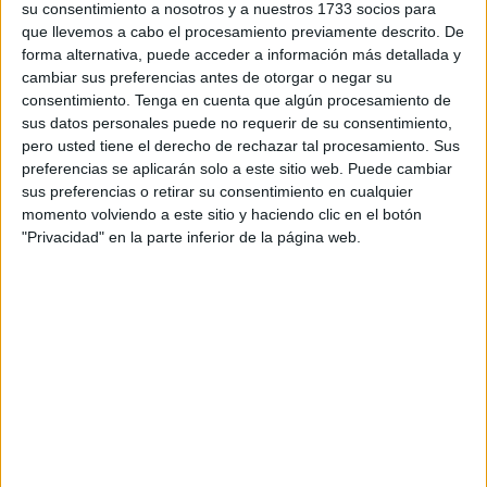
acción climática
, la
justicia social
y la
transición
su consentimiento a nosotros y a nuestros 1733 socios para
que llevemos a cabo el procesamiento previamente descrito. De
ecológica justa
. Los socialistas reclaman al Gobierno de
forma alternativa, puede acceder a información más detallada y
la Ciudad que abandone la política de gestos simbólicos y
cambiar sus preferencias antes de otorgar o negar su
se centre en la
acción real
.
consentimiento.
Tenga en cuenta que algún procesamiento de
sus datos personales puede no requerir de su consentimiento,
Kauzar Laasri, secretaria de Transición Justa y Juventud,
pero usted tiene el derecho de rechazar tal procesamiento. Sus
enfatiza que el
Cambio Climático
es una realidad que
preferencias se aplicarán solo a este sitio web. Puede cambiar
está transformando nuestro planeta y afecta de manera
sus preferencias o retirar su consentimiento en cualquier
momento volviendo a este sitio y haciendo clic en el botón
especial a las regiones más vulnerables y a las
"Privacidad" en la parte inferior de la página web.
generaciones más jóvenes
. Debido a su singularidad
geográfica y riqueza natural, Ceuta no puede permitirse
quedar al margen de estos desafíos climáticos globales.
"Ecología de escaparate"
El PSOE lamenta que el Gobierno de Vivas se haya
limitado a practicar una
“ecología de escaparate”
, la cual
se basa en anuncios vacíos y campañas estéticas que no