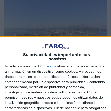
Su privacidad es importante para
nosotros
Nosotros y nuestros 1733
socios
almacenamos y/o accedemos
a información en un dispositivo, como cookies, y procesamos
Imagen de archivo
datos personales, como identificadores únicos e información
estándar enviada por un dispositivo para publicidad y contenido
personalizado, medición de publicidad y contenido,
investigación de audiencia y desarrollo de servicios.
Con su
permiso, nosotros y nuestros socios podemos utilizar datos de
Con motivo del Día Mundial contra el
Cambio Climático
,
localización geográfica precisa e identificación mediante las
el
PSOE de Ceuta
ha reiterado su compromiso con la
características de dispositivos. Puede hacer clic para otorgarnos