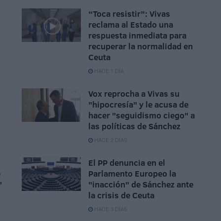
“Toca resistir”: Vivas
reclama al Estado una
respuesta inmediata para
recuperar la normalidad en
Ceuta
HACE 1 DÍA
Vox reprocha a Vivas su
"hipocresía" y le acusa de
hacer "seguidismo ciego" a
las políticas de Sánchez
HACE 2 DÍAS
El PP denuncia en el
e
Parlamento Europeo la
"
"inacción" de Sánchez ante
la crisis de Ceuta
HACE 3 DÍAS