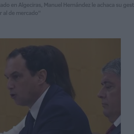
sábado en Algeciras, Manuel Hernández le achaca su ge
r al de mercado"