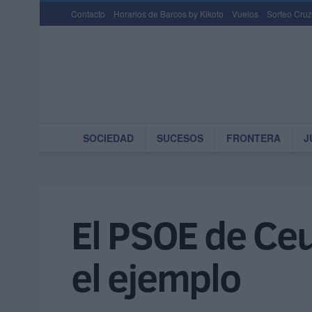
Contacto
Horarios de Barcos by Kikoto
Vuelos
Sorteo Cruz
SOCIEDAD
SUCESOS
FRONTERA
J
El PSOE de Ceu
el ejemplo