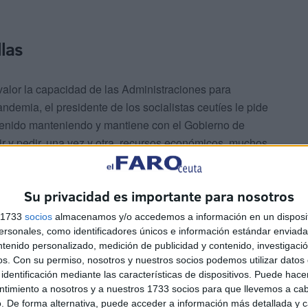
las
alor la capacidad de las Administraciones para
ndemia, el presidente de los socialistas ceutíes le pide
venido manteniendo y mantiene con el Gobierno de
r y pedir, una vez y otra, recursos económicos, muchos
ndo por su mala gestión”, dice Hernández.
Su privacidad es importante para nosotros
s 1733
socios
almacenamos y/o accedemos a información en un disposit
sonales, como identificadores únicos e información estándar enviada 
ntenido personalizado, medición de publicidad y contenido, investigaci
os.
Con su permiso, nosotros y nuestros socios podemos utilizar datos 
a en su discurso, y al que también responde el socialista,
identificación mediante las características de dispositivos. Puede hacer
ensando en los colectivos más vulnerables. Para
ntimiento a nosotros y a nuestros 1733 socios para que llevemos a ca
r, además, a quién se refiere exactamente cuando habla
. De forma alternativa, puede acceder a información más detallada y 