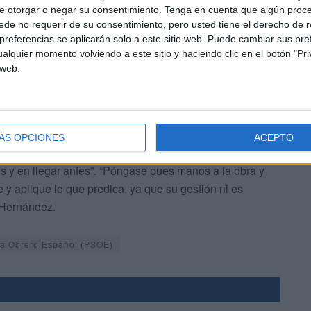
a, existen familias a las que "ha retirado, por citar un
e otorgar o negar su consentimiento.
Tenga en cuenta que algún proc
de no requerir de su consentimiento, pero usted tiene el derecho de r
stiona la eficacia de otro tipo de respuesta a los rebrotes
referencias se aplicarán solo a este sitio web. Puede cambiar sus pref
a un precio superior al de mercado"
alquier momento volviendo a este sitio y haciendo clic en el botón "Pri
 web.
ÁS OPCIONES
ACEPTO
los recursos económicos, sino, como usted dice en sus
ces y en llegar antes”. “Póngase pues manos a la obra y
e y aplique lo que predica, ya que su gestión ni es
a Hernández.
sta Obrero Español (PSOE)