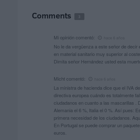
Comments
3
Mi opinión
comentó:
hace 6 años
No le da vergüenza a este señor de decir 
en material sanitario muy superior al cost
Dimita señor Hernández usted esta muerto
Micht
comentó:
hace 6 años
La ministra de hacienda dice que el IVA 
directiva europea cuándo es totalmente fa
ciudadanos en cuanto a las mascarillas . D
Alemania el 6 %, Italia el 0 %. Así pues: 
primera necesidad de los ciudadanos. Aqu
En Portugal se puede comprar un paquete 
euros.