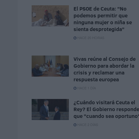
El PSOE de Ceuta: "No
podemos permitir que
ninguna mujer o niña se
sienta desprotegida"
HACE 20 HORAS
Vivas reúne al Consejo de
Gobierno para abordar la
crisis y reclamar una
respuesta europea
HACE 1 DÍA
¿Cuándo visitará Ceuta el
Rey? El Gobierno respond
que "cuando sea oportuno
HACE 2 DÍAS