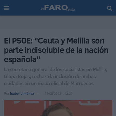
El PSOE: "Ceuta y Melilla son
parte indisoluble de la nación
española"
La secretaria general de los socialistas en Melilla,
Gloria Rojas, rechaza la inclusión de ambas
ciudades en un mapa oficial de Marruecos
Por
Isabel Jiménez
21/08/2023 - 12:20