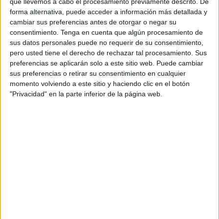
que llevemos a cabo el procesamiento previamente descrito. De
Ceuta en un mapa oficial de
Marruecos
, que fue
forma alternativa, puede acceder a información más detallada y
publicado en la web de la Embajada de Marruecos en
cambiar sus preferencias antes de otorgar o negar su
consentimiento.
Tenga en cuenta que algún procesamiento de
Madrid.
sus datos personales puede no requerir de su consentimiento,
pero usted tiene el derecho de rechazar tal procesamiento. Sus
Hay que recordar también que el presidente melillense,
preferencias se aplicarán solo a este sitio web. Puede cambiar
Juan José Imbroda, se pronunció al respecto, exigiendo al
sus preferencias o retirar su consentimiento en cualquier
Gobierno una “protesta formal”.
momento volviendo a este sitio y haciendo clic en el botón
"Privacidad" en la parte inferior de la página web.
La secretaria general del PSOE de Melilla y portavoz del
Grupo Socialista
en la Asamblea
, Gloria Rojas, ha
subrayado en una nota de prensa que “Melilla y Ceuta son
y siempre serán parte indisoluble de la nación española”.
Asimismo, ha dejado claro que “es intolerable que nadie,
ni dentro ni fuera de nuestras fronteras, pongan en duda
nuestra españolidad y no lo vamos a tolerar. Los
socialistas lo demostramos con palabras y con hechos”.