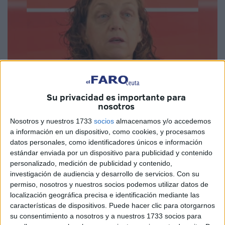
Su privacidad es importante para
nosotros
Imagen cedida
Nosotros y nuestros 1733
socios
almacenamos y/o accedemos
a información en un dispositivo, como cookies, y procesamos
datos personales, como identificadores únicos e información
estándar enviada por un dispositivo para publicidad y contenido
La inclusión de Ceuta y
Melilla
en un
mapa oficial de
personalizado, medición de publicidad y contenido,
investigación de audiencia y desarrollo de servicios.
Con su
Marruecos
no ha pasado desapercibida para el
PSOE
de
permiso, nosotros y nuestros socios podemos utilizar datos de
Melilla que este lunes ha manifestado su rechazo total.
localización geográfica precisa e identificación mediante las
características de dispositivos. Puede hacer clic para otorgarnos
Los socialistas de Melilla se han unido a las
su consentimiento a nosotros y a nuestros 1733 socios para
manifestaciones en contra de la inclusión de Melilla y