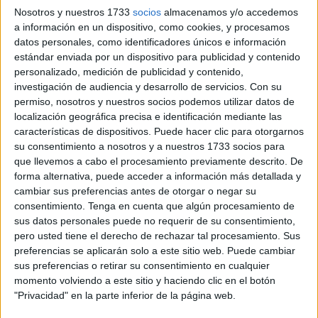
Nosotros y nuestros 1733
socios
almacenamos y/o accedemos
de arreglar que, a agosto de 2025, causan estragos.
a información en un dispositivo, como cookies, y procesamos
datos personales, como identificadores únicos e información
Los vecinos del bloque de viviendas ven cada día como
estándar enviada por un dispositivo para publicidad y contenido
coches, muebles o cajas en los trasteros se ven
afectados
personalizado, medición de publicidad y contenido,
por las filtraciones
. Charcos que campan a sus anchas
investigación de audiencia y desarrollo de servicios.
Con su
en las cocheras y humedades que son síntoma de cómo la
permiso, nosotros y nuestros socios podemos utilizar datos de
localización geográfica precisa e identificación mediante las
incidencia afecta al local, producto de una promoción
características de dispositivos. Puede hacer clic para otorgarnos
inmobiliaria en Padre Feijoo en el año 2007.
su consentimiento a nosotros y a nuestros 1733 socios para
que llevemos a cabo el procesamiento previamente descrito. De
Pedro Hoyos, presidente de la comunidad, reconoce que
forma alternativa, puede acceder a información más detallada y
el escenario actual es mejor comparado con la situación
cambiar sus preferencias antes de otorgar o negar su
atravesada hace quince años. Al ver la ausencia de
consentimiento.
Tenga en cuenta que algún procesamiento de
sus datos personales puede no requerir de su consentimiento,
progresos y mejoras, en octubre de 2022 denunciaron
pero usted tiene el derecho de rechazar tal procesamiento. Sus
públicamente los hechos.
Lograron una respuesta, pero
preferencias se aplicarán solo a este sitio web. Puede cambiar
a medias
. La continuidad de los perjuicios ha provocado
sus preferencias o retirar su consentimiento en cualquier
el hartazgo de los residentes. Plantean dar un paso más y
momento volviendo a este sitio y haciendo clic en el botón
protestar ante las Puertas del Palacio autonómico.
"Privacidad" en la parte inferior de la página web.