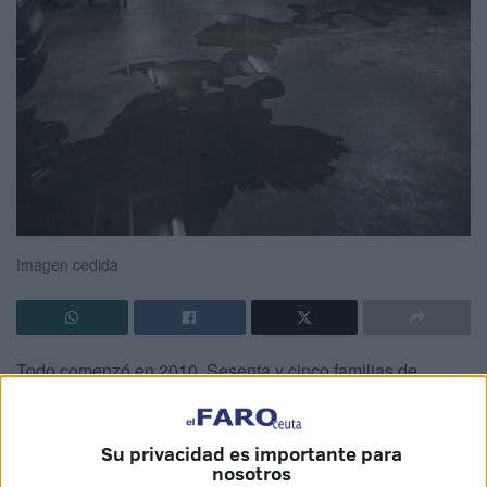
Imagen cedida
Todo comenzó en 2010. Sesenta y cinco familias de
Ceuta, afincadas en Pasaje Trujillo, fueron testigo de cómo
su edifico
se inundaba de aguas fecales
. Una
Su privacidad es importante para
intervención posterior en diciembre de 2022 resolvió parte
nosotros
del problema. Sin embargo, quedaron daños pendientes