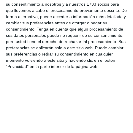
permitirse que un servicio esencial quede paralizado por la
su consentimiento a nosotros y a nuestros 1733 socios para
decisión unilateral de una empresa que no está
que llevemos a cabo el procesamiento previamente descrito. De
forma alternativa, puede acceder a información más detallada y
alcanzando sus objetivos.
cambiar sus preferencias antes de otorgar o negar su
consentimiento.
Tenga en cuenta que algún procesamiento de
También debemos recordar que el presupuesto destinado
sus datos personales puede no requerir de su consentimiento,
al Colegio de Veterinarios no es ninguna novedad ni
pero usted tiene el derecho de rechazar tal procesamiento. Sus
ningún avance reciente. Es una partida que existe todos
preferencias se aplicarán solo a este sitio web. Puede cambiar
los años y que, además, lleva tiempo siendo insuficiente
sus preferencias o retirar su consentimiento en cualquier
momento volviendo a este sitio y haciendo clic en el botón
para cubrir toda la demanda real: CER, control
"Privacidad" en la parte inferior de la página web.
poblacional, atención veterinaria del Centro Zoosanitario,
intervenciones urgentes y seguimiento sanitario.
Intentar presentar esta financiación como un logro
extraordinario es un intento de desviar la atención de la
verdadera causa del problema.
La realidad es clara y no admite reinterpretaciones: existe
una empresa con una encomienda pública que no está
cumpliendo, y mientras se intenta trasladar la