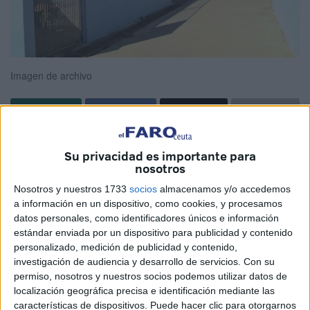
Imagen de archivo
La Protectora de Animales y Plantas de Ceuta quiere
Su privacidad es importante para
aclarar con absoluta rotundidad que la paralización del
nosotros
CER no se debe a una sobrecarga del equipo veterinario,
Nosotros y nuestros 1733
socios
almacenamos y/o accedemos
como se intenta trasladar a la opinión pública, sino a la
a información en un dispositivo, como cookies, y procesamos
negativa de la empresa adjudicataria a seguir ejecutando
datos personales, como identificadores únicos e información
un servicio para el que tiene una encomienda vigente y
estándar enviada por un dispositivo para publicidad y contenido
personalizado, medición de publicidad y contenido,
unas obligaciones perfectamente definidas.
investigación de audiencia y desarrollo de servicios.
Con su
permiso, nosotros y nuestros socios podemos utilizar datos de
No es una cuestión técnica ni sanitaria: es un problema de
localización geográfica precisa e identificación mediante las
incumplimiento empresarial, y la ciudad no puede
características de dispositivos. Puede hacer clic para otorgarnos