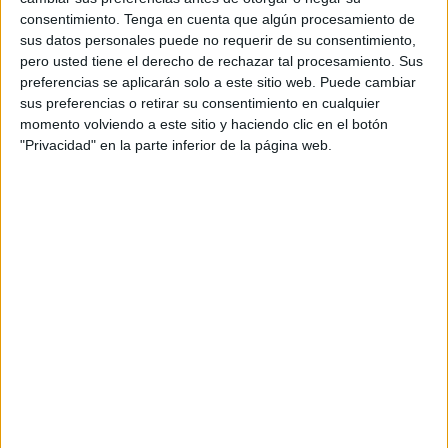
espacio de tres metros cuadrados sin salir, sin estímulos,
consentimiento.
Tenga en cuenta que algún procesamiento de
sin ejercicio y sin interacción. Eso no es custodia, es
sus datos personales puede no requerir de su consentimiento,
deterioro programado. La ausencia de paseos diarios, de
pero usted tiene el derecho de rechazar tal procesamiento. Sus
enriquecimiento ambiental y de intervención de alguien de
preferencias se aplicarán solo a este sitio web. Puede cambiar
la educación canina provoca ansiedad crónica, conductas
sus preferencias o retirar su consentimiento en cualquier
momento volviendo a este sitio y haciendo clic en el botón
compulsivas, agresividad por frustración o, en muchos
"Privacidad" en la parte inferior de la página web.
casos, apatía extrema. El cuerpo se atrofia, el sistema
inmunitario se debilita y la conducta se degrada hasta
hacer casi imposible la adopción. El encierro prolongado
no solo daña al animal, lo condena a la invisibilidad.
En los gatos, el daño es más silencioso pero igual de
grave. El estrés sostenido genera aislamiento,
hipersensibilidad, agresividad defensiva y cuadros de
inmunosupresión. Un gato estresado enferma sin hacer
ruido y, muchas veces, cuando se detecta el síntoma, el
daño ya es irreversible.