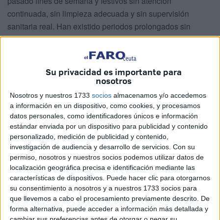
pasado fines de semana y festivos sin atención
continuada, sin limpieza adecuada y sin supervisión
sanitaria real. Han existido periodos prolongados sin
presencia efectiva de personal. Y cuando se trata de seres
vivos dependientes, esa ausencia deja huella.
Su privacidad es importante para
La Ley 7/2023 no habla de “alojamiento”. Habla de
nosotros
bienestar físico y emocional. No basta con que los
Nosotros y nuestros 1733
socios
almacenamos y/o accedemos
animales estén vivos dentro de una instalación, la ley
a información en un dispositivo, como cookies, y procesamos
convierte la atención integral en una obligación imperativa.
datos personales, como identificadores únicos e información
Un centro zoosanitario no puede funcionar como un lugar
estándar enviada por un dispositivo para publicidad y contenido
donde se almacenan perros y gatos a la espera de que el
personalizado, medición de publicidad y contenido,
investigación de audiencia y desarrollo de servicios.
Con su
tiempo pase. Su finalidad es la recuperación integral,
permiso, nosotros y nuestros socios podemos utilizar datos de
física, emocional y conductual, con el objetivo último de
localización geográfica precisa e identificación mediante las
que esos animales puedan reincorporarse a la sociedad y
características de dispositivos. Puede hacer clic para otorgarnos
a una familia.
su consentimiento a nosotros y a nuestros 1733 socios para
que llevemos a cabo el procesamiento previamente descrito. De
Un perro no puede pasar 23 horas al día encerrado en un
forma alternativa, puede acceder a información más detallada y
cambiar sus preferencias antes de otorgar o negar su