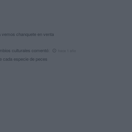
a vemos chanquete en venta
mbios culturales
comentó:
hace 1 año
de cada especie de peces