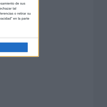
esamiento de sus
echazar tal
erencias o retirar su
vacidad" en la parte