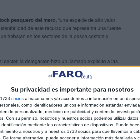
stock pesquero del mero
, “una especie de alto valor
stenibilidad de este recurso que representa una fuente
ue trabajan en los sectores de la pesca costera y
 sector, la delegación hizo un llamado explícito a las
trones de embarcaciones para que cumplan con el
ctividad de pesca
que afecte a esta especie durante su
Su privacidad es importante para nosotros
s 1733
socios
almacenamos y/o accedemos a información en un disposit
sonales, como identificadores únicos e información estándar enviada 
ntenido personalizado, medición de publicidad y contenido, investigaci
os.
Con su permiso, nosotros y nuestros socios podemos utilizar datos 
identificación mediante las características de dispositivos. Puede hacer
ntimiento a nosotros y a nuestros 1733 socios para que llevemos a ca
. De forma alternativa, puede acceder a información más detallada y 
ntrol en el terreno intensificarán el
seguimiento de