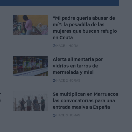
"Mi padre quería abusar de
mí": la pesadilla de las
,
mujeres que buscan refugio
en Ceuta
HACE 1 HORA
Alerta alimentaria por
vidrios en tarros de
mermelada y miel
HACE 2 HORAS
r
Se multiplican en Marruecos
n
las convocatorias para una
entrada masiva a España
HACE 3 HORAS