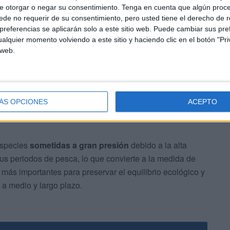
e otorgar o negar su consentimiento.
Tenga en cuenta que algún proc
sca marítima
, con el fin de detectar posibles infracciones
de no requerir de su consentimiento, pero usted tiene el derecho de r
entes.
referencias se aplicarán solo a este sitio web. Puede cambiar sus pref
alquier momento volviendo a este sitio y haciendo clic en el botón "Pri
 web.
ÁS OPCIONES
ACEPTO
n
 especies
sometidas a gran presión
debido a la alta
sus periodos de pesca, lo que convierte a la medida de
más importantes para preservar el equilibrio ecológico y
 a medio y largo plazo.