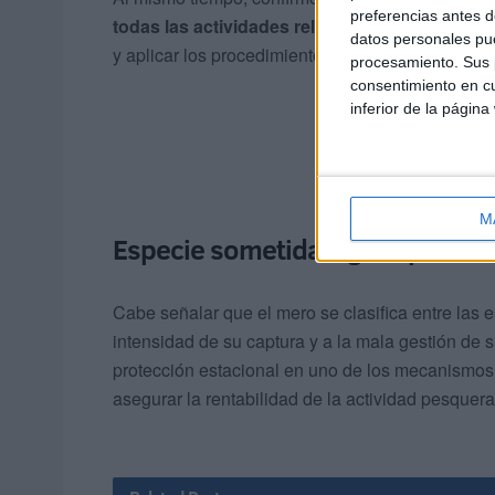
preferencias antes d
todas las actividades relacionadas con la pe
datos personales pue
y aplicar los procedimientos legales correspondi
procesamiento. Sus p
consentimiento en cu
inferior de la página
M
Especie sometida a gran presió
Cabe señalar que el mero se clasifica entre las
intensidad de su captura y a la mala gestión de 
protección estacional en uno de los mecanismos 
asegurar la rentabilidad de la actividad pesquera