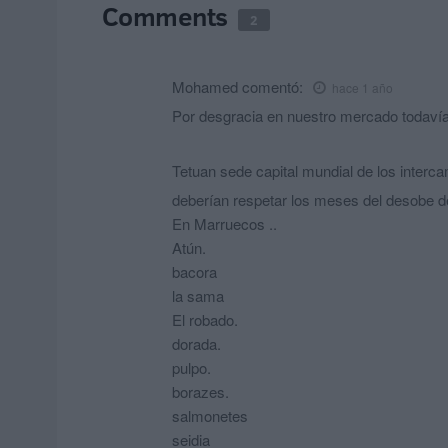
Comments
2
Mohamed
comentó:
hace 1 año
Por desgracia en nuestro mercado todaví
Tetuan sede capital mundial de los interca
deberían respetar los meses del desobe 
En Marruecos ..
Atún.
bacora
la sama
El robado.
dorada.
pulpo.
borazes.
salmonetes
seidia