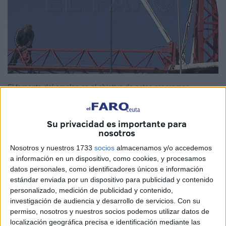
El fomento del empleo es el objetivo de estos programas.
Su privacidad es importante para
nosotros
Las ayudas para convertir temporales en
Nosotros y nuestros 1733
socios
almacenamos y/o accedemos
a información en un dispositivo, como cookies, y procesamos
indefinidos oscilan entre los 4.500 y los
datos personales, como identificadores únicos e información
12.700 euros con un máximo de 5.600
estándar enviada por un dispositivo para publicidad y contenido
personalizado, medición de publicidad y contenido,
investigación de audiencia y desarrollo de servicios.
Con su
El Boletín Oficial de la Ciudad (BOCCE) publicó, en su
permiso, nosotros y nuestros socios podemos utilizar datos de
edición de ayer martes, las convocatorias de los
localización geográfica precisa e identificación mediante las