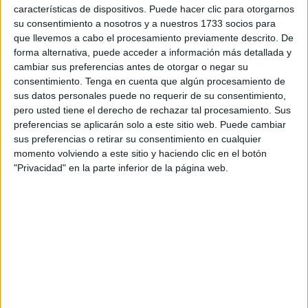
programas de ayuda al autoempleo, contratación
características de dispositivos. Puede hacer clic para otorgarnos
indefinida y subvenciones para el desarrollo de proyectos
su consentimiento a nosotros y a nuestros 1733 socios para
que llevemos a cabo el procesamiento previamente descrito. De
de innovación empresarial de Procesa, sociedad pública
forma alternativa, puede acceder a información más detallada y
de la Consejería de Economía, Hacienda, Administración
cambiar sus preferencias antes de otorgar o negar su
Pública y Empleo, y que están cofinanciadas con cargo al
consentimiento.
Tenga en cuenta que algún procesamiento de
Fondo Social Europeo (FSE) y al FEDER, en el marco de
sus datos personales puede no requerir de su consentimiento,
pero usted tiene el derecho de rechazar tal procesamiento. Sus
los Programas Operativos FSE y FEDER para Ceuta
preferencias se aplicarán solo a este sitio web. Puede cambiar
2014-2020. El plazo para solicitar las subvenciones se
sus preferencias o retirar su consentimiento en cualquier
abrirá hoy miércoles, día 22.
momento volviendo a este sitio y haciendo clic en el botón
"Privacidad" en la parte inferior de la página web.
Las subvenciones al autoempleo son incentivos, con
financiación del FSE, que pretenden ayudar a la puesta en
marcha de una nueva actividad empresarial o profesional,
cuando la persona que ha tomado esta decisión se
encuentra en desempleo (inscrita o no en el SPEE). El
importe máximo de la ayuda será de 5.600 euros,
incrementados de forma concurrente en 500 euros, para
personas muy desfavorecidas o con discapacidad.