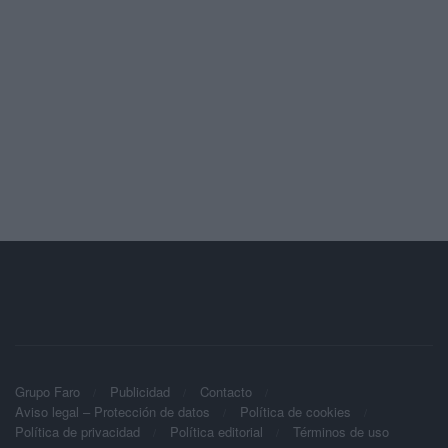
Grupo Faro
Publicidad
Contacto
Aviso legal – Protección de datos
Política de cookies
Política de privacidad
Política editorial
Términos de uso