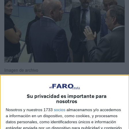
Imagen de archivo
Su privacidad es importante para
La Sociedad de Desarrollo
Procesa
prevé dedicar en
nosotros
2021 un total de 606.000 euros a distintas actuaciones
Nosotros y nuestros 1733
socios
almacenamos y/o accedemos
para intentar “aprovechar las nuevas oportunidades que
a información en un dispositivo, como cookies, y procesamos
ofrece la economía digital y circular como una fortaleza
datos personales, como identificadores únicos e información
que ayudará a cambiar el actual modelo económico
estándar enviada por un dispositivo para publicidad y contenido