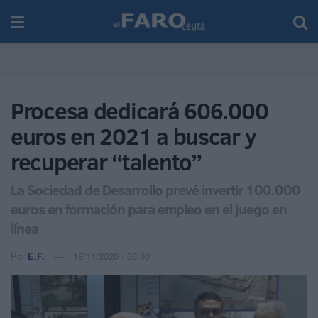
Procesa dedicará 606.000
euros en 2021 a buscar y
recuperar “talento”
La Sociedad de Desarrollo prevé invertir 100.000
euros en formación para empleo en el juego en
línea
Por
E.F.
18/11/2020 - 06:00