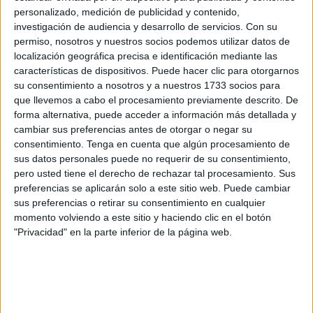
personalizado, medición de publicidad y contenido,
basado en sistemas ‘analógicos’ obsoletos y con escaso
investigación de audiencia y desarrollo de servicios.
Con su
recorrido en el futuro” en Ceuta. De acuerdo con sus
permiso, nosotros y nuestros socios podemos utilizar datos de
previsiones, dicho cambio de modelo generará además “la
localización geográfica precisa e identificación mediante las
búsqueda del talento oculto y la recuperación del talento
características de dispositivos. Puede hacer clic para otorgarnos
su consentimiento a nosotros y a nuestros 1733 socios para
perdido por la falta de oportunidades actuales”.
que llevemos a cabo el procesamiento previamente descrito. De
forma alternativa, puede acceder a información más detallada y
Las líneas de actuación en las que basará su acción el
cambiar sus preferencias antes de otorgar o negar su
próximo ejercicio pasan por “instalar en la Ciudad
consentimiento.
Tenga en cuenta que algún procesamiento de
incubadoras de
proyectos digitales
y espacios digitales
sus datos personales puede no requerir de su consentimiento,
con eventos, formación y deportes electrónicos”. También
pero usted tiene el derecho de rechazar tal procesamiento. Sus
preferencias se aplicarán solo a este sitio web. Puede cambiar
apuesta expresamente por poner en marcha “la primera
sus preferencias o retirar su consentimiento en cualquier
aceleradora de contenidos digitales de la Ciudad” y por
momento volviendo a este sitio y haciendo clic en el botón
activar “programas de formación en nuevas tecnologías
"Privacidad" en la parte inferior de la página web.
dirigidos a varios tramos de edades escolares adecuando
el contenido formativo a cada uno de ellos”.
Habrá formación en nuevas tecnologías