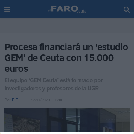
Procesa financiará un ‘estudio
GEM’ de Ceuta con 15.000
euros
El equipo ‘GEM Ceuta’ está formado por
investigadores y profesores de la UGR
Por
E.F.
17/11/2020 - 06:00