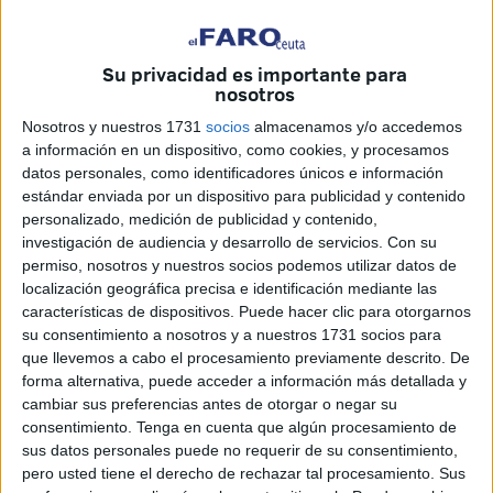
Su privacidad es importante para
nosotros
Nosotros y nuestros 1731
socios
almacenamos y/o accedemos
a información en un dispositivo, como cookies, y procesamos
datos personales, como identificadores únicos e información
estándar enviada por un dispositivo para publicidad y contenido
personalizado, medición de publicidad y contenido,
Imagen de archivo
investigación de audiencia y desarrollo de servicios.
Con su
permiso, nosotros y nuestros socios podemos utilizar datos de
localización geográfica precisa e identificación mediante las
características de dispositivos. Puede hacer clic para otorgarnos
su consentimiento a nosotros y a nuestros 1731 socios para
La Sociedad de Desarrollo
Procesa
prevé invertir el año
que llevemos a cabo el procesamiento previamente descrito. De
que viene un total de 15.000 euros para financiar la
forma alternativa, puede acceder a información más detallada y
realización de un informe “utilizando los estándares
cambiar sus preferencias antes de otorgar o negar su
consentimiento.
Tenga en cuenta que algún procesamiento de
internacionales de la red GEM” sobre la actividad
sus datos personales puede no requerir de su consentimiento,
emprendedora en Ceuta a través del equipo ‘GEM Ceuta’,
pero usted tiene el derecho de rechazar tal procesamiento. Sus
que está formado por profesores-investigadores de la