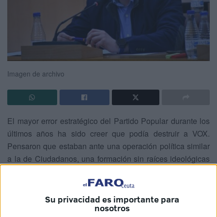
Imagen de archivo
El mayor error estratégico del Partido Popular durante los
últimos años ha sido creer que podía destruir a VOX.
Pensaron que estaban ante una operación política similar
a la de Ciudadanos, una formación sin raíces ideológicas
profundas y fácilmente absorbible mediante el viejo
recurso del voto útil, el apoyo de los grandes medios de
comunicación y unas encuestas elaboradas más para
Su privacidad es importante para
nosotros
condicionar al electorado que para reflejar la realidad. Se