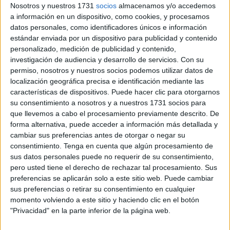
equivocaron.
Nosotros y nuestros 1731
socios
almacenamos y/o accedemos
a información en un dispositivo, como cookies, y procesamos
VOX no es un producto de laboratorio ni una marca
datos personales, como identificadores únicos e información
estándar enviada por un dispositivo para publicidad y contenido
electoral creada para ocupar un espacio coyuntural. Es la
personalizado, medición de publicidad y contenido,
expresión política de un sentimiento patriótico que llevaba
investigación de audiencia y desarrollo de servicios.
Con su
décadas sin encontrar representación. Es la respuesta de
permiso, nosotros y nuestros socios podemos utilizar datos de
millones de españoles que consideran que la unidad
localización geográfica precisa e identificación mediante las
nacional, la soberanía, el control de las fronteras, la
características de dispositivos. Puede hacer clic para otorgarnos
su consentimiento a nosotros y a nuestros 1731 socios para
seguridad y la defensa de nuestra identidad han sido
que llevemos a cabo el procesamiento previamente descrito. De
sacrificadas por una clase dirigente entregada a la
forma alternativa, puede acceder a información más detallada y
corrección política y a los intereses partidistas.
cambiar sus preferencias antes de otorgar o negar su
consentimiento.
Tenga en cuenta que algún procesamiento de
Por eso les ha sido imposible acabar con un proyecto
sus datos personales puede no requerir de su consentimiento,
político que ha llegado para quedarse. Hasta ahora, sus
pero usted tiene el derecho de rechazar tal procesamiento. Sus
preferencias se aplicarán solo a este sitio web. Puede cambiar
inmisericordes campañas de propaganda, sus cordones
sus preferencias o retirar su consentimiento en cualquier
sanitarios y sus falsas encuestas, pese al daño que han
momento volviendo a este sitio y haciendo clic en el botón
podido causar, han terminado siempre en fracaso.
"Privacidad" en la parte inferior de la página web.
Se puede atacar a un partido político. Lo que no se puede