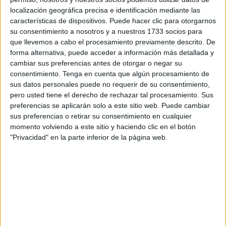
principal festividad musulmana conocida como la fiesta del
localización geográfica precisa e identificación mediante las
cordero.
características de dispositivos. Puede hacer clic para otorgarnos
su consentimiento a nosotros y a nuestros 1733 socios para
El
Tribunal de Primera Instancia de Temara
, una
que llevemos a cabo el procesamiento previamente descrito. De
localidad situada cerca de Rabat, dictó este lunes la
forma alternativa, puede acceder a información más detallada y
sentencia contra el creador de contenido, identificado
cambiar sus preferencias antes de otorgar o negar su
consentimiento.
Tenga en cuenta que algún procesamiento de
como
A. A.
y conocido en redes sociales con el
sus datos personales puede no requerir de su consentimiento,
seudónimo de
'bn nsns'
.
pero usted tiene el derecho de rechazar tal procesamiento. Sus
preferencias se aplicarán solo a este sitio web. Puede cambiar
Además de la pena de cárcel, el tribunal le impuso una
sus preferencias o retirar su consentimiento en cualquier
multa de 20.000 dirhams
, equivalente a unos
1.860
momento volviendo a este sitio y haciendo clic en el botón
euros
, según confirmó a
EFE
una fuente de su defensa.
"Privacidad" en la parte inferior de la página web.
Un vídeo que desató una fuerte
polémica
La controversia comenzó a finales del pasado mes de
mayo, cuando el creador de contenido, de unos
30 años
y