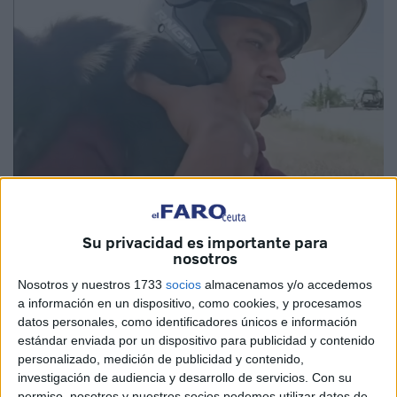
Foto: bn nsns
Su privacidad es importante para
nosotros
Un tribunal de
Marruecos
ha condenado a
ocho meses
Nosotros y nuestros 1733
socios
almacenamos y/o accedemos
a información en un dispositivo, como cookies, y procesamos
de prisión
a un conocido creador de contenido después
datos personales, como identificadores únicos e información
de publicar un vídeo en su canal de
YouTube
en el que
estándar enviada por un dispositivo para publicidad y contenido
aparecía
cocinando un perro callejero y consumiendo
personalizado, medición de publicidad y contenido,
sus restos
durante la celebración del
Eid al-Adha
, la
investigación de audiencia y desarrollo de servicios.
Con su
permiso, nosotros y nuestros socios podemos utilizar datos de