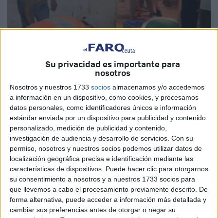
Su privacidad es importante para
nosotros
Nosotros y nuestros 1733
socios
almacenamos y/o accedemos
a información en un dispositivo, como cookies, y procesamos
Imagen cedida
datos personales, como identificadores únicos e información
estándar enviada por un dispositivo para publicidad y contenido
personalizado, medición de publicidad y contenido,
investigación de audiencia y desarrollo de servicios.
Con su
Un juzgado de Tetuán ha emitido su fallo en un caso de
permiso, nosotros y nuestros socios podemos utilizar datos de
venta de carne en mal estado ocurrido hace alguna
localización geográfica precisa e identificación mediante las
características de dispositivos. Puede hacer clic para otorgarnos
semanas, despertando la indignación de la población. El
su consentimiento a nosotros y a nuestros 1733 socios para
responsable fue condenado a cumplir dos años de prisión
que llevemos a cabo el procesamiento previamente descrito. De
por este hecho, según la información que se ha dado a
forma alternativa, puede acceder a información más detallada y
conocer este jueves.
cambiar sus preferencias antes de otorgar o negar su