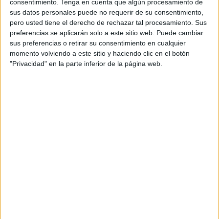
consentimiento.
Tenga en cuenta que algún procesamiento de
Fuentes ligadas al caso han dado a conocer que el tribunal
sus datos personales puede no requerir de su consentimiento,
pero usted tiene el derecho de rechazar tal procesamiento. Sus
determinó que el vendedor de la carne podrida debe
preferencias se aplicarán solo a este sitio web. Puede cambiar
cumplir dos años en prisión, mientras que su asistente una
sus preferencias o retirar su consentimiento en cualquier
pena menor de ocho meses. Asimismo, el juzgado decidió
momento volviendo a este sitio y haciendo clic en el botón
condenar al resto de los involucrados en este caso a tres
"Privacidad" en la parte inferior de la página web.
meses de privación de libertad.
Esto habría ocurrido luego de que un Comité Mixto
liderado por distintas autoridades locales emprendió un
recorrido por distintos puestos del Mercado Central de
Tetuán, haciendo hincapié en las ventas de pollo y
pescado.
En uno de los locales del Mercado
Central de Tetuán se incautaron seis
toneladas de alimentos en mal