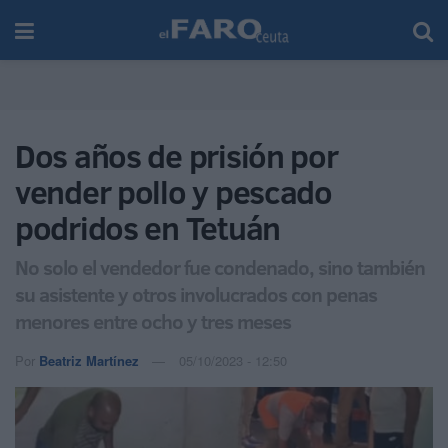
Dos años de prisión por
vender pollo y pescado
podridos en Tetuán
No solo el vendedor fue condenado, sino también
su asistente y otros involucrados con penas
menores entre ocho y tres meses
Por
Beatriz Martínez
05/10/2023 - 12:50