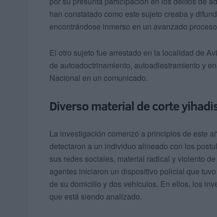
por su presunta participación en los delitos de a
han constatado como este sujeto creaba y difun
encontrándose inmerso en un avanzado proceso d
El otro sujeto fue arrestado en la localidad de Av
de autoadoctrinamiento, autoadiestramiento y ena
Nacional en un comunicado.
Diverso material de corte yihadi
La investigación comenzó a principios de este añ
detectaron a un individuo alineado con los post
sus redes sociales, material radical y violento d
agentes iniciaron un dispositivo policial que tuv
de su domicilio y dos vehículos. En ellos, los in
que está siendo analizado.