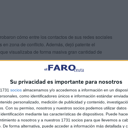
probaron cómo entre los contactos de sus redes sociales
os en zona de conflicto. Además, dejó patente el
 que visualizaba de forma masiva gran cantidad de
ensalzaba a los muyahidines --combatientes yihadistas- -
Su privacidad es importante para nosotros
so llegó a expresar su deseo de hacer la yihad y
 posibilidad de cometer una acción violenta de natulareza
s 1731
socios
almacenamos y/o accedemos a información en un disposit
 investigado.
sonales, como identificadores únicos e información estándar enviada 
ntenido personalizado, medición de publicidad y contenido, investigaci
os.
Con su permiso, nosotros y nuestros socios podemos utilizar datos 
rictas medidas de seguridad para evitar que los servicios
identificación mediante las características de dispositivos. Puede hacer
utilizaba programas informáticos que le permitían realizar
ntimiento a nosotros y a nuestros 1731 socios para que llevemos a ca
. De forma alternativa, puede acceder a información más detallada y 
 detectado e identificado por la Policía.