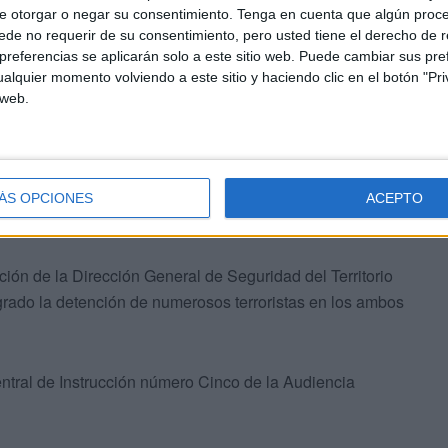
e otorgar o negar su consentimiento.
Tenga en cuenta que algún proc
de no requerir de su consentimiento, pero usted tiene el derecho de r
referencias se aplicarán solo a este sitio web. Puede cambiar sus pref
alquier momento volviendo a este sitio y haciendo clic en el botón "Pri
 web.
 de la Comisaría General de Información y la Brigada
a realizado bajo la dirección del Juzgado Central de
ÁS OPCIONES
ACEPTO
iscalía de la Audiencia Nacional.
ción de la Dirección General de Seguridad del Territorio
grado la detención de numerosos terroristas en los ambos
ntral de Instrucción número Cinco de la Audiencia