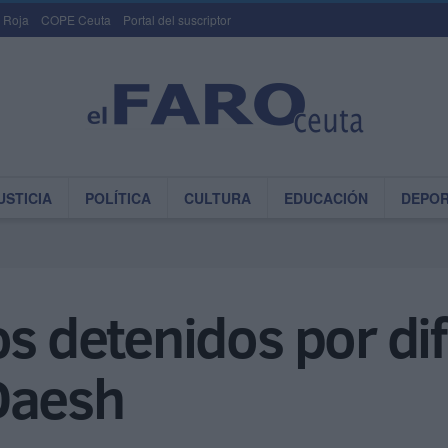
 Roja
COPE Ceuta
Portal del suscriptor
USTICIA
POLÍTICA
CULTURA
EDUCACIÓN
DEPO
os detenidos por di
Daesh