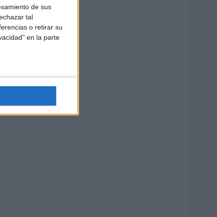
esamiento de sus
echazar tal
erencias o retirar su
vacidad" en la parte