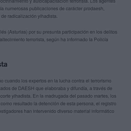
doctrinamiento y autocapacitación terrorista. Los agentes
día numerosas publicaciones de carácter prodaesh,
e radicalización yihadista.
ilés (Asturias) por su presunta participación en los delitos
ltecimiento terrorista, según ha informado la Policía
sta
o cuando los expertos en la lucha contra el terrorismo
ulados de DAESH que elaboraba y difundía, a través de
e corte yihadista. En la madrugada del pasado martes, los
o como resultado la detención de esta persona, el registro
vestigadores han intervenido diverso material informático