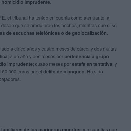
de homicidio imprudente
.
E, el tribunal ha tenido en cuenta como atenuante la
al desde que se produjeron los hechos, mientras que sí se
as de escuchas telefónicas o de geolocalización
.
ado a cinco años y cuatro meses de cárcel y dos multas
lica
; a un año y dos meses por
pertenencia a grupo
dio imprudente
; cuatro meses por
estafa en tentativa
; y
 180.000 euros por el
delito de blanqueo
. Ha sido
abajadores.
 familiares de los marineros muertos
con cuantías que