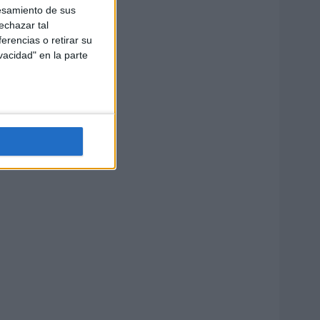
esamiento de sus
echazar tal
erencias o retirar su
vacidad" en la parte