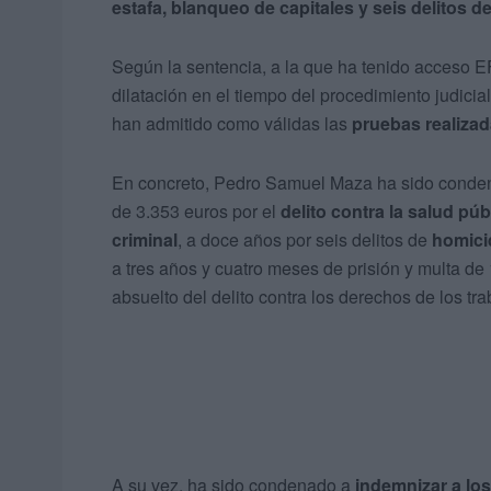
estafa, blanqueo de capitales y seis delitos 
Según la sentencia, a la que ha tenido acceso EF
dilatación en el tiempo del procedimiento judici
han admitido como válidas las
pruebas realizad
En concreto, Pedro Samuel Maza ha sido conden
de 3.353 euros por el
delito contra la salud púb
criminal
, a doce años por seis delitos de
homici
a tres años y cuatro meses de prisión y multa de
absuelto del delito contra los derechos de los tr
A su vez, ha sido condenado a
indemnizar a los