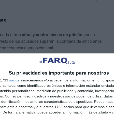
res
denada a
tres años y cuatro meses de prisión
por un
l resto de los acusados superan la condena de cinco años
 y pertenencia a grupo criminal.
 Manuel Noria y Manuel Brajones, han sido condenados a
ultas de 3.353 euros
por el delito contra la salud
Su privacidad es importante para nosotros
 criminal. Por su parte, José Joaquín Heredia ha sido
s 1733
socios
almacenamos y/o accedemos a información en un disposit
ón por el delito contra la salud pública.
sonales, como identificadores únicos e información estándar enviada 
ntenido personalizado, medición de publicidad y contenido, investigaci
os.
Con su permiso, nosotros y nuestros socios podemos utilizar datos 
identificación mediante las características de dispositivos. Puede hacer
ntimiento a nosotros y a nuestros 1733 socios para que llevemos a ca
. De forma alternativa, puede acceder a información más detallada y 