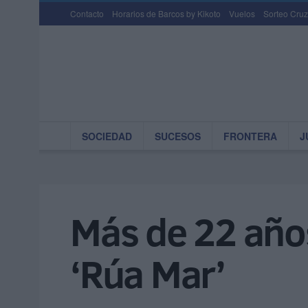
Contacto
Horarios de Barcos by Kikoto
Vuelos
Sorteo Cruz
SOCIEDAD
SUCESOS
FRONTERA
J
Más de 22 años
‘Rúa Mar’