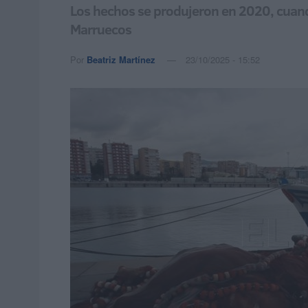
Los hechos se produjeron en 2020, cuando 
Marruecos
Por
Beatriz Martínez
23/10/2025 - 15:52