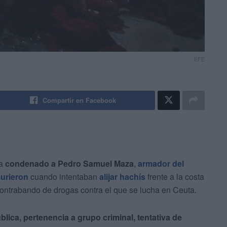
EFE
Compartir en Facebook
ha
condenado a Pedro Samuel Maza
,
armador del
urieron
cuando intentaban
alijar hachís
frente a la costa
contrabando de drogas contra el que se lucha en Ceuta.
ública, pertenencia a grupo criminal, tentativa de