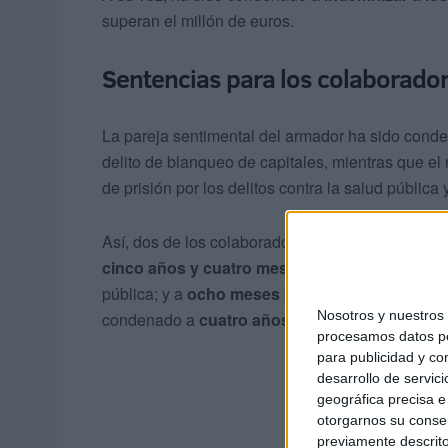
superan el millón de euros.
Sentencias para los colaborado
La pareja sentimental del armador ha sido con
delito de blanqueo de capitales, mientras que e
de prisión por los delitos contra la salud pública
Así, dos de los colaboradores de Maza, Antonio
cinco años y cuatro meses de prisión y dos m
pública; y a
ocho meses
por pertenencia a grupo
Nosotros y nuestro
condenado a
cuatro años y seis meses
de prisi
procesamos datos per
para publicidad y co
desarrollo de servici
geográfica precisa e 
otorgarnos su conse
previamente descrito