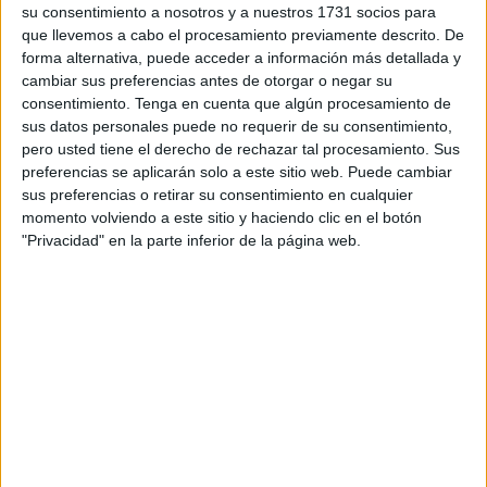
despiertos nos informan del número agraciado ayer y qué
su consentimiento a nosotros y a nuestros 1731 socios para
lotero dio la suerte.
que llevemos a cabo el procesamiento previamente descrito. De
forma alternativa, puede acceder a información más detallada y
Lo escucho con el bostezo matutino mientras me dice que
cambiar sus preferencias antes de otorgar o negar su
consentimiento.
Tenga en cuenta que algún procesamiento de
todavía estoy dormido y que me espabile.
sus datos personales puede no requerir de su consentimiento,
pero usted tiene el derecho de rechazar tal procesamiento. Sus
Juan, que así reza su D.N.I nació en Ceuta hace 72 años,
preferencias se aplicarán solo a este sitio web. Puede cambiar
recuerda algo de hambre en su memoria. Las ventanas y
sus preferencias o retirar su consentimiento en cualquier
las casas abiertas del barrio, los boquetes en los zapatos y
momento volviendo a este sitio y haciendo clic en el botón
el respeto a la " policía armada" que era la policía
"Privacidad" en la parte inferior de la página web.
nacional.
Juan se va a Barcelona a trabajar en la fábrica de donuts,
vuelve a Ceuta a vivir de los chapuces, a ayudar a su
mujer a vender cupones de la ONCE y a todo lo que iba
saliendo. Los barrios en Ceuta eran muy pequeños, iba de
casa en casa con los amigos compartiendo los productos
tradicionales de la navidad y el borrego: carne, pastas,
dulces y lo que se terciara según las tradiciones.