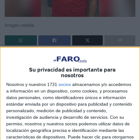
Imagen cedida
Mi amigo Pedro Toro y yo compartimos desayuno con "el
Pringue". A las 6 de la mañana comienza su jornada como
Su privacidad es importante para
tantos años lo hace: ordena sus cupones de la " Cruz
nosotros
Roja", los clasifica para sus clientes fijos con
Nosotros y nuestros 1731
socios
almacenamos y/o accedemos
terminaciones fijas mientras recita como un rapsoda los
a información en un dispositivo, como cookies, y procesamos
nombres que se le atribuyen a las dos últimas cifras: San
datos personales, como identificadores únicos e información
Pedro, la palmera, el toro, el matrimonio, Sanchez,
estándar enviada por un dispositivo para publicidad y contenido
personalizado, medición de publicidad y contenido,
Prados...
investigación de audiencia y desarrollo de servicios.
Con su
permiso, nosotros y nuestros socios podemos utilizar datos de
Su sonrisa despereza la energía incombustible encendida
localización geográfica precisa e identificación mediante las
con el café con leche madrugador y la mirada de unos ojos
características de dispositivos. Puede hacer clic para otorgarnos