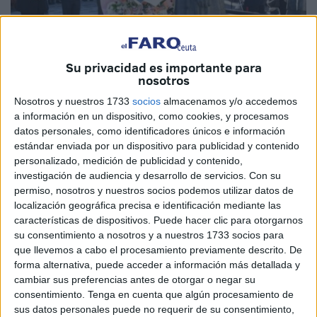
Su privacidad es importante para
nosotros
Nosotros y nuestros 1733
socios
almacenamos y/o accedemos
Quino
a información en un dispositivo, como cookies, y procesamos
datos personales, como identificadores únicos e información
estándar enviada por un dispositivo para publicidad y contenido
personalizado, medición de publicidad y contenido,
El 47º aniversario de la Constitución Española, celebrado
investigación de audiencia y desarrollo de servicios.
Con su
permiso, nosotros y nuestros socios podemos utilizar datos de
en el Salón del Trono del Palacio de la Asamblea de
localización geográfica precisa e identificación mediante las
Ceuta, ha servido de reflexión sobre la trascendencia de la
características de dispositivos. Puede hacer clic para otorgarnos
que ha sido definida por Juan Vivas como la “obra política
su consentimiento a nosotros y a nuestros 1733 socios para
más determinante” de la historia reciente de España.
que llevemos a cabo el procesamiento previamente descrito. De
forma alternativa, puede acceder a información más detallada y
Bien recordó que este documento no fue un accidente,
cambiar sus preferencias antes de otorgar o negar su
consentimiento.
Tenga en cuenta que algún procesamiento de
sino el resultado de la voluntad social de "cerrar las
sus datos personales puede no requerir de su consentimiento,
heridas del pasado" y poner fin a las "dos Españas". La